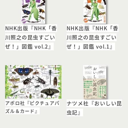
NHK出版『NHK「香
NHK出版『NHK「香
川照之の昆虫すごい
川照之の昆虫すごい
ぜ！」図鑑 vol.2』
ぜ！」図鑑 vol.1』
アポロ社『ピクチュアパ
ナツメ社『おいしい昆
ズル＆カード』
虫記』