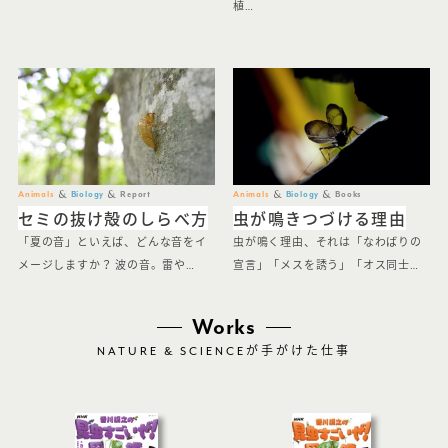
植…
Animals
Biology
Report
Animals
Biology
Books
セミの抜け殻のしらべ方
虫が鳴きつづける理由
「夏の音」といえば、どんな音をイ
虫が鳴く理由、それは「なわばりの
メージしますか？ 波の音。雷や…
宣言」「メスを誘う」「オス同士…
Works
NATURE & SCIENCE
が手がけた仕事