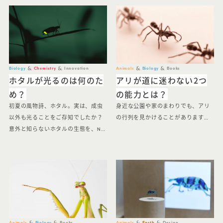
Biology
Chemistry
Innovation
Animals
Biology
Books
ホタルが光るのは何のた
アリが道に迷わない2つ
め？
の能力とは？
初夏の風物詩、ホタル。実は、成虫
身近な公園や家のまわりでも、アリ
以外も光ることをご存知でしたか？
の行列を見かけることがあります…
意外と知らないホタルの生態を、N…
Animals
Biology
Books
Animals
Earth
Design