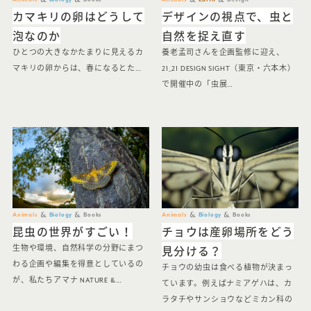
カマキリの卵はどうして
デザインの視点で、虫と
泡なのか
自然を捉え直す
ひとつの大きなかたまりに見えるカ
養老孟司さんを企画監修に迎え、
マキリの卵からは、春になるとた…
21_21 DESIGN SIGHT（東京・六本木）
で開催中の「虫展…
Animals
Biology
Books
Animals
Biology
Books
昆虫の世界がすごい！
チョウは産卵場所をどう
見分ける？
生物や環境、自然科学の分野にまつ
わる企画や編集を得意としているの
チョウの幼虫は食べる植物が決まっ
が、私たちアマナ NATURE &…
ています。例えばナミアゲハは、カ
ラタチやサンショウなどミカン科の