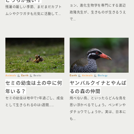
ョン、進化生物学を専門にする渡辺
残暑の厳しい季節、まだまだカブト
政隆先生が、生きものが生きるうえ
ムシやクワガタも元気に活動して…
で…
Animals
Earth
Books
Earth
Animals
Biology
セミの幼虫は土の中に何
ヤンバルクイナとやんば
年いる？
るの森の仲間
セミの幼虫は地中で7年過ごし、成虫
飛べない鳥、といったらどんな鳥を
として生きられるのは1週間……
思い浮かべるでしょう。ペンギンや
ダチョウでしょうか。実は、日本に
も…