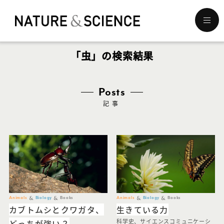
メ
ニ
ュ
「虫」の検索結果
ー
を
開
く
Posts
記事
Animals
Biology
Books
Animals
Biology
Books
カブトムシとクワガタ、
生きている力
どっちが強い？
科学史、サイエンスコミュニケーシ