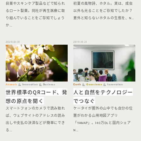
目薬やスキンケア製品などで知られ
初夏の風物詩、ホタル。実は、成虫
るロート製薬。同社が再生医療に取
以外も光ることをご存知でしたか？
り組んでいることをご存知でしょう
意外と知らないホタルの生態を、N…
か…
2020.01.31
2019.10.21
Animals
Innovation
Business
Earth
Geoscience
Innovation
世界標準のQRコード、発
人と自然をテクノロジー
想の原点を聞く
でつなぐ
スマートフォンのカメラで読み取れ
ケータイが圏外の山中でも自分の位
ば、ウェブサイトのアドレスの読み
置がわかる山用地図アプリ
出しや支払の決済などが簡単にでき
「YAMAP」。140万DLと国内シェア
る…
N…