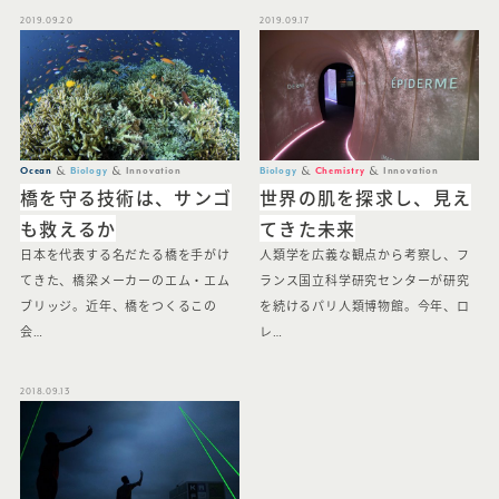
2019.09.20
2019.09.17
Ocean
Biology
Innovation
Biology
Chemistry
Innovation
橋を守る技術は、サンゴ
世界の肌を探求し、見え
も救えるか
てきた未来
日本を代表する名だたる橋を手がけ
人類学を広義な観点から考察し、フ
てきた、橋梁メーカーのエム・エム
ランス国立科学研究センターが研究
ブリッジ。近年、橋をつくるこの
を続けるパリ人類博物館。今年、ロ
会…
レ…
2018.09.13