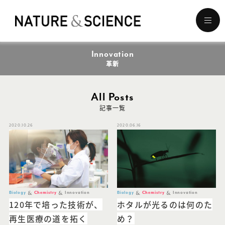
メ
ニ
ュ
Innovation
ー
を
革新
開
く
All Posts
記事一覧
2020.10.26
2020.06.16
Biology
Chemistry
Innovation
Biology
Chemistry
Innovation
120年で培った技術が、
ホタルが光るのは何のた
再生医療の道を拓く
め？