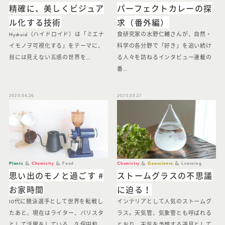
精確に、美しくビジュア
パーフェクトカレーの探
ル化する技術
求（番外編）
Hydroid（ハイドロイド）は「ミエナ
食研究家の水野仁輔さんが、自然・
イモノヲ可視化する」をテーマに、
科学の各分野で「好き」を追い続け
目には見えない五感の世界を…
る人々を訪ねるインタビュー連載の
番…
2020.04.26
2020.03.27
Plants
Chemistry
Food
Chemistry
Geoscience
Learning
思い出のモノと過ごす #
ストームグラスの不思議
お家時間
に迫る！
10代に競泳選手として世界を転戦し
インテリアとして人気のストームグ
たあと、現在はライター、バリスタ
ラス。天気管、気象管とも呼ばれる
として活躍をしている、久保田和
とおり、天気を予想する道具として