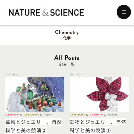
メ
ニ
ュ
Chemistry
ー
を
化学
開
く
All Posts
記事一覧
2021.01.18
2020.12.10
Chemistry
Geoscience
Report
Geoscience
Chemistry
Report
鉱物とジュエリー、自然
鉱物とジュエリー、自然
科学と美の競演②
科学と美の競演①