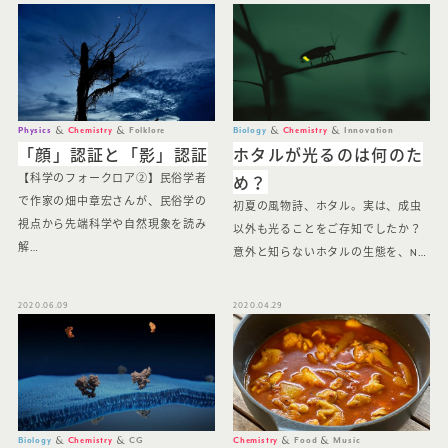
Physics
Chemistry
Folklore
Biology
Chemistry
Innovation
「顔」認証と「影」認証
ホタルが光るのは何のた
め？
【科学のフォークロア②】民俗学者
で作家の畑中章宏さんが、民俗学の
初夏の風物詩、ホタル。実は、成虫
視点から先端科学や自然現象を読み
以外も光ることをご存知でしたか？
解…
意外と知らないホタルの生態を、N…
2020.06.09
2020.04.29
Biology
Chemistry
CG
Chemistry
Food
Music