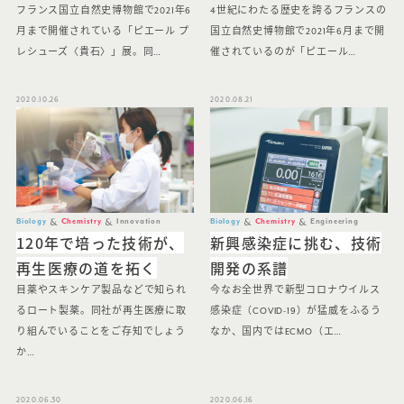
フランス国立自然史博物館で2021年6
4世紀にわたる歴史を誇るフランスの
月まで開催されている「ピエール プ
国立自然史博物館で2021年6月まで開
レシューズ〈貴石〉」展。同…
催されているのが「ピエール…
2020.10.26
2020.08.21
Biology
Chemistry
Innovation
Biology
Chemistry
Engineering
120年で培った技術が、
新興感染症に挑む、技術
再生医療の道を拓く
開発の系譜
目薬やスキンケア製品などで知られ
今なお全世界で新型コロナウイルス
るロート製薬。同社が再生医療に取
感染症（COVID-19）が猛威をふるう
り組んでいることをご存知でしょう
なか、国内ではECMO（エ…
か…
2020.06.30
2020.06.16