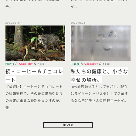
子…
イ…
2020.02.19
2020.01.28
Plants
Chemistry
Food
Plants
Chemistry
Food
続・コーヒー＆チョコレ
私たちの健康と、小さな
ート
幸せの場所。
【最終回】コーヒーとチョコレート
10代を競泳選手として過ごし、現在
の製造過程で、その後の風味や香り
はライターとバリスタとして活躍す
の決定に重要な役割を果たすのが、
る久保田和子さんの連載エッセイ。
微…
…
more