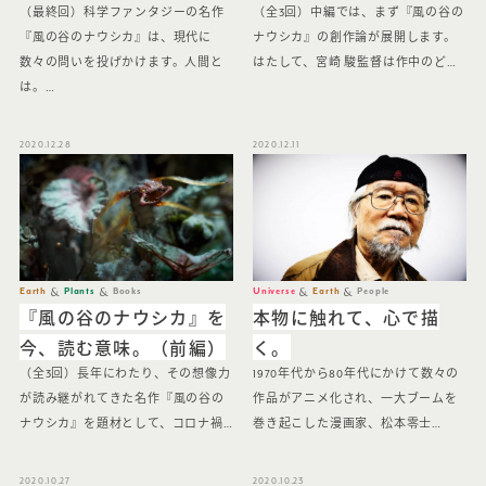
（最終回）科学ファンタジーの名作
（全3回）中編では、まず『風の谷の
『風の谷のナウシカ』は、現代に
ナウシカ』の創作論が展開します。
数々の問いを投げかけます。人間と
はたして、宮崎 駿監督は作中のど…
は。…
2020.12.28
2020.12.11
Earth
Plants
Books
Universe
Earth
People
『風の谷のナウシカ』を
本物に触れて、心で描
今、読む意味。（前編）
く。
（全3回）長年にわたり、その想像力
1970年代から80年代にかけて数々の
が読み継がれてきた名作『風の谷の
作品がアニメ化され、一大ブームを
ナウシカ』を題材として、コロナ禍…
巻き起こした漫画家、松本零士…
2020.10.27
2020.10.23