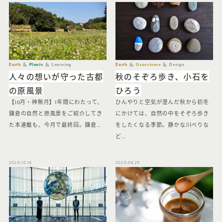
Earth
Plants
Learning
Earth
Geoscience
Design
人々の想いが守った古都
秋のそぞろ歩き、小石を
の原風景
ひろう
【10月・神無月】1年間にわたって、
ひんやりと空気が澄んだ秋から初冬
鎌倉の自然と原風景をご紹介してき
にかけては、自然の中をそぞろ歩き
た本連載も、今月で最終回。鎌倉…
をしたくなる季節。静かな川べりな
ど…
2020.10.16
2020.08.25