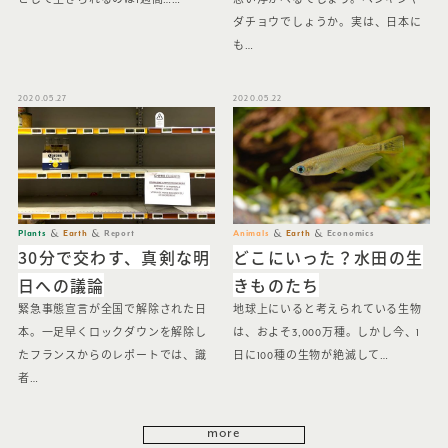
ダチョウでしょうか。実は、日本に
も…
2020.05.27
2020.05.22
Plants
Earth
Report
Animals
Earth
Economics
30分で交わす、真剣な明
どこにいった？水田の生
日への議論
きものたち
緊急事態宣言が全国で解除された日
地球上にいると考えられている生物
本。一足早くロックダウンを解除し
は、およそ3,000万種。しかし今、1
たフランスからのレポートでは、識
日に100種の生物が絶滅して…
者…
more