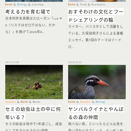
Earth
Biology
Learning
Earth
Food
Economics
考える力を育む場で
おすそわけの文化とフー
ドシェアリングの輪
日本科学未来館はスローガン「risk ≠
0（リスクはゼロではない、だか
ライター、バリスタとして活躍をし
ら）」を掲げて2020年6…
ている、久保田和子さんによる連載
エッセイ。第7回のテーマはフード
ロ…
2020.07.30
2020.07.22
Animals
Earth
Books
Earth
Animals
Biology
セミの幼虫は土の中に何
ヤンバルクイナとやんば
年いる？
るの森の仲間
セミの幼虫は地中で7年過ごし、成虫
飛べない鳥、といったらどんな鳥を
として生きられるのは1週間……
思い浮かべるでしょう。ペンギンや