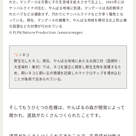
れた。マングースは次第にその生息域を拡大させて北上し、1993年には
ヤンバルクイナの住む、やんばる地域に到達。マングースは当初期待さ
れたハブなどは捕食せず、代わりにヤンバルクイナなどが多く犠牲とな
っている。現在、マングースの捕獲や、やんばる地域を横切る北上防止柵
の設置などの対策が行われている
© FLPA/Nature Production /amanaimages
*2
ノネコ
野生化したネコ。現在、やんばる地域にあたる北部三村（国頭村・
大宜味村・東村）では、ネコを適正に飼育し野生生物を保護するた
め、飼いネコに飼い主の情報を記録したマイクロチップを埋め込む
ことが条例で定められている。
そしてもうひとつの危機は、やんばるの森が開発によって
開かれ、道路がたくさんつくられたことです。
道路がたくさんつくられてきたことで、生息域が分断さ