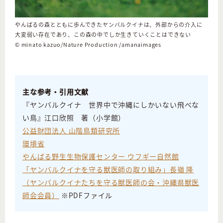
やんばるの森とともに歩んできたヤンバルクイナは、外部からの介入に
大変弱い存在であり、この森の中でしか生きていくことはできない
© minato kazuo/Nature Production /amanaimages
主な参考・引用文献
『ヤンバルクイナ 世界中で沖縄にしかいない飛べな
い鳥』江口欣照 著（小学館）
公益財団法人 山階鳥類研究所
環境省
やんばる野生生物保護センター ウフギー自然館
「ヤンバルクイナを守る獣医師の取り組み」長嶺 隆
（ヤンバルクイナたちを守る獣医師の会・沖縄県獣医
師会会員）
※PDFファイル