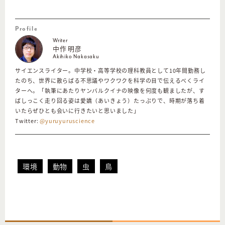
Profile
Writer
中作 明彦
Akihiko Nakasaku
サイエンスライター。中学校・高等学校の理科教員として10年間勤務し
たのち、世界に散らばる不思議やワクワクを科学の目で伝えるべくライ
ターへ。「執筆にあたりヤンバルクイナの映像を何度も観ましたが、す
ばしっこく走り回る姿は愛嬌（あいきょう）たっぷりで、時期が落ち着
いたらぜひとも会いに行きたいと思いました」
Twitter:
@yuruyuruscience
環境
動物
虫
鳥