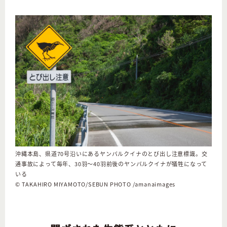
沖縄本島、県道70号沿いにあるヤンバルクイナのとび出し注意標識。交
通事故によって毎年、30羽～40羽前後のヤンバルクイナが犠牲になって
いる
© TAKAHIRO MIYAMOTO/SEBUN PHOTO /amanaimages