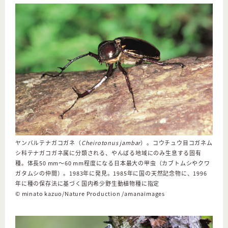
ヤンバルテナガコガネ（
Cheirotonus jambar
）。コウチュウ目コガネム
シ科テナガコガネ属に分類される、やんばる地域にのみ生息する固有
種。体長50 mm～60 mm程度になる日本最大の甲虫（カブトムシやクワ
ガタムシの仲間）。1983年に発見。1985年に国の天然記念物に、1996
年に種の保存法に基づく国内希少野生動植物種に指定
© minato kazuo/Nature Production /amanaimages