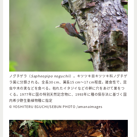
ノグチゲラ（
Sapheopipo noguchii
）。キツツキ目キツツキ科ノグチゲ
ラ属に分類される。全長30 cm、翼長15 cm～17 cm程度。雑食性で、昆
虫や木の実などを食べる。枯れたイタジイなどの幹に穴をあけて巣をつ
くる。1977年に国の特別天然記念物に、1993年に種の保存法に基づく国
内希少野生動植物種に指定
© YOSHITERU EGUCHI/SEBUN PHOTO /amanaimages