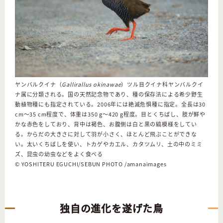
ヤンバルクイナ（
Gallirallus okinawae
）ツル目クイナ科ヤンバルクイ
ナ属に分類される。国の天然記念物であり、種の保存法による希少野生
動植物種にも指定されている。2006年には絶滅危惧種に指定。全長は30
cm～35 cm程度で、体重は350 g～420 g程度。目とくちばし、肢が鮮や
かな赤色をしており、背中は褐色、お腹側は白と黒の縞模様をしてい
る。からだの大きさに対して羽が小さく、ほとんど飛ぶことができな
い。太いくちばしを使い、トカゲやカエル、カタツムリ、土の中のミミ
ズ、昆虫の幼虫などをよく食べる
© YOSHITERU EGUCHI/SEBUN PHOTO /amanaimages
独自の進化を遂げた鳥