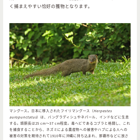
く捕まえやすい恰好の獲物となります。
マングース。日本に移入されたフイリマングース（
Herpestes
auropunctatus
）は、バングラディシュやネパール、インドなどに生息
する。頭胴長は25 cm～37 cm程度。毒ヘビであるコブラと格闘し、これ
を捕食することから、ネズミによる農産物への被害やハブによる人への
被害の対策を期待されて1910年に沖縄に持ち込まれ、那覇市などに放さ