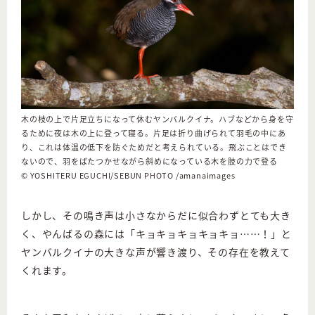
木の枝の上で片足立ちになって休むヤンバルクイナ。ハブなどから身を守
るために夜は木の上に登って寝る。片足は折り曲げられて羽毛の中にあ
り、これは体温の低下を防ぐためだと考えられている。飛ぶことはでき
ないので、羽をばたつかせながら斜めになっている木を肢の力で登る
© YOSHITERU EGUCHI/SEBUN PHOTO /amanaimages
しかし、その鳴き声は小さなからだに似合わずとても大き
く、やんばるの森には「キョキョキョキョキョ……！」と
ヤンバルクイナの大きな声が響き渡り、その存在を教えて
くれます。