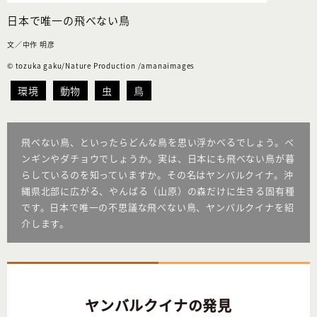
日本で唯一の飛べない鳥
文／中作 明彦
© tozuka gaku/Nature Production /amanaimages
環境
動物
虫
鳥
飛べない鳥、といったらどんな鳥を思い浮かべるでしょう。ペ
ンギンやダチョウでしょうか。実は、日本にも飛べない鳥が暮
らしているのを知っていますか。その名はヤンバルクイナ。沖
縄県北部に広がる、やんばる（山原）の森だけに生きる固有種
です。日本で唯一の不思議な飛べない鳥、ヤンバルクイナを紹
介します。
ヤンバルクイナの発見