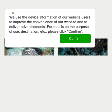
Recommend
関連記事
2020.12.31
2020.12.30
Earth
Plants
Books
Earth
Plants
Books
『風の谷のナウシカ』を
『風の谷のナウシカ』を
今、読む意味。（後編）
今、読む意味。（中編）
（最終回）科学ファンタジーの名作
（全3回）中編では、まず『風の谷の
『風の谷のナウシカ』は、現代に
ナウシカ』の創作論が展開します。
数々の問いを投げかけます。人間と
はたして、宮崎 駿監督は作中のど…
は。…