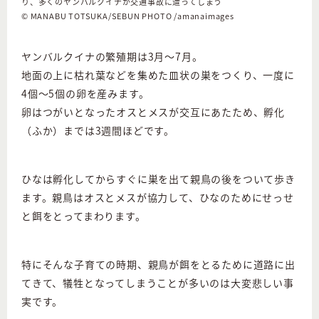
り、多くのヤンバルクイナが交通事故に遭ってしまう
© MANABU TOTSUKA/SEBUN PHOTO /amanaimages
ヤンバルクイナの繁殖期は3月～7月。
地面の上に枯れ葉などを集めた皿状の巣をつくり、一度に
4個～5個の卵を産みます。
卵はつがいとなったオスとメスが交互にあたため、孵化
（ふか）までは3週間ほどです。
ひなは孵化してからすぐに巣を出て親鳥の後をついて歩き
ます。親鳥はオスとメスが協力して、ひなのためにせっせ
と餌をとってまわります。
特にそんな子育ての時期、親鳥が餌をとるために道路に出
てきて、犠牲となってしまうことが多いのは大変悲しい事
実です。