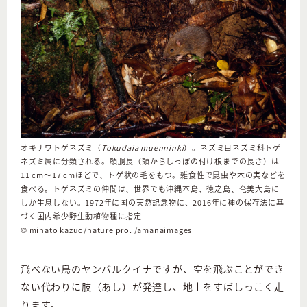
オキナワトゲネズミ（
Tokudaia muenninki
）。ネズミ目ネズミ科トゲ
ネズミ属に分類される。頭胴長（頭からしっぽの付け根までの長さ）は
11 cm～17 cmほどで、トゲ状の毛をもつ。雑食性で昆虫や木の実などを
食べる。トゲネズミの仲間は、世界でも沖縄本島、徳之島、奄美大島に
しか生息しない。1972年に国の天然記念物に、2016年に種の保存法に基
づく国内希少野生動植物種に指定
© minato kazuo/nature pro. /amanaimages
飛べない鳥のヤンバルクイナですが、空を飛ぶことができ
ない代わりに肢（あし）が発達し、地上をすばしっこく走
ります。