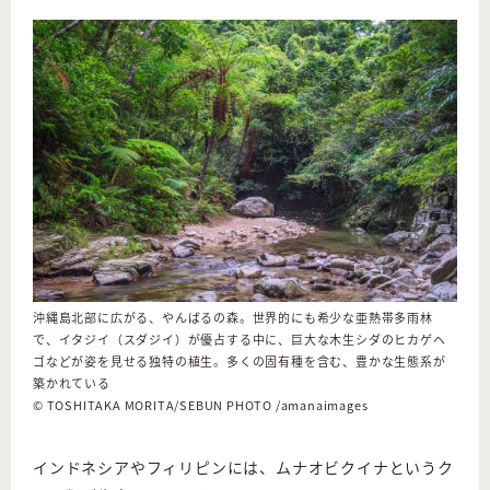
沖縄島北部に広がる、やんばるの森。世界的にも希少な亜熱帯多雨林
で、イタジイ（スダジイ）が優占する中に、巨大な木生シダのヒカゲヘ
ゴなどが姿を見せる独特の植生。多くの固有種を含む、豊かな生態系が
築かれている
© TOSHITAKA MORITA/SEBUN PHOTO /amanaimages
インドネシアやフィリピンには、ムナオビクイナというク