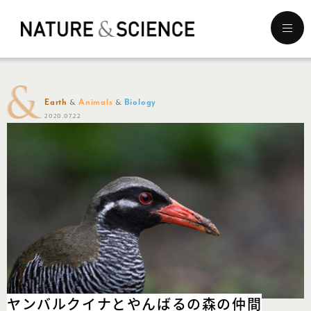
メ
ニ
ュ
ー
を
開
Earth
Animals
Biology
く
2020.07.22
ヤンバルクイナと
やんばるの森の仲間