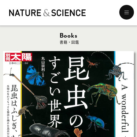
メ
ニ
ュ
ー
Books
を
書籍・図鑑
開
く