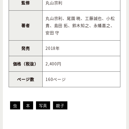
監修
丸山宗利
丸山宗利、尾園 暁、工藤誠也、小松
著者
貴、島田 拓、鈴木知之、永幡嘉之、
安田 守
発売
2018年
価格（税抜）
2,400円
ページ数
160ページ
虫
本
写真
親子