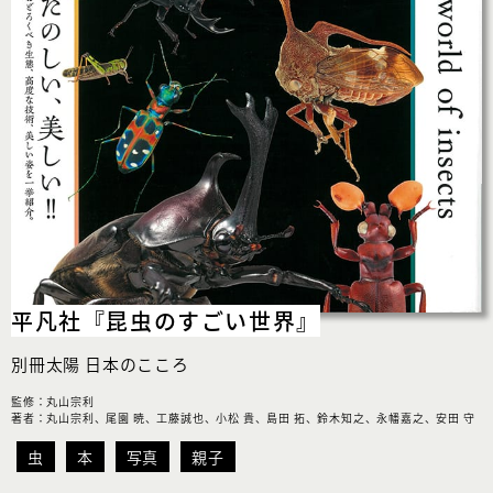
平凡社
『昆虫のすごい世界』
別冊太陽 日本のこころ
監修：丸山宗利
著者：丸山宗利、尾園 暁、工藤誠也、小松 貴、島田 拓、鈴木知之、永幡嘉之、安田 守
虫
本
写真
親子