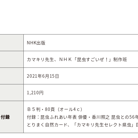
NHK出版
カマキリ先生、ＮＨＫ「昆虫すごいぜ！」制作班
2021年6月15日
）
1,210円
Ｂ５判・80頁（オール4ｃ）
・付録
付録：昆虫ふれあい年表 俳優・香川照之 昆虫との56
とりまく自然カード、「カマキリ先生セレクト県虫」