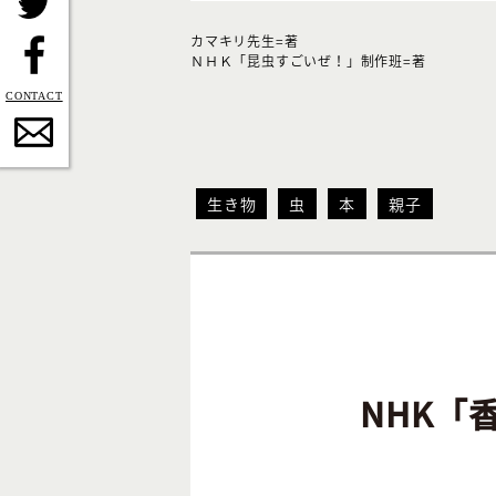
Twitter
カマキリ先生=著
ＮＨＫ「昆虫すごいぜ！」制作班=著
Facebook
Contact
生き物
虫
本
親子
NHK「