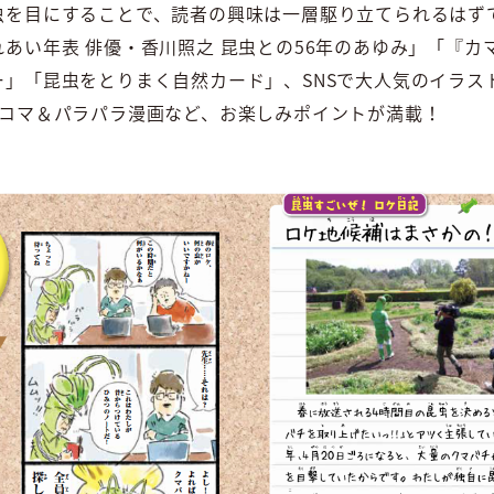
虫を目にすることで、読者の興味は一層駆り立てられるはず
あい年表 俳優・香川照之 昆虫との56年のあゆみ」「『カ
ー」「昆虫をとりまく自然カード」、SNSで大人気のイラス
4コマ＆パラパラ漫画など、お楽しみポイントが満載！