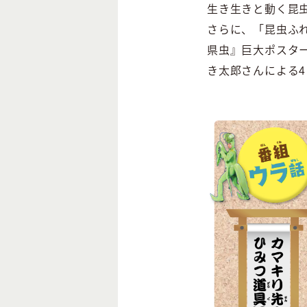
生き生きと動く昆
さらに、「昆虫ふれ
県虫』巨大ポスタ
き太郎さんによる