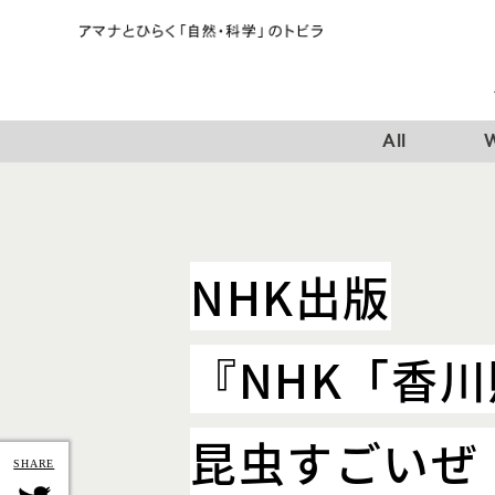
All
W
NHK出版
『NHK「香
昆虫すごいぜ！