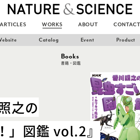
ARTICLES
WORKS
ABOUT
CONTAC
ebsite
Catalog
Event
Product
Books
書籍・図鑑
川照之の
」図鑑 vol.2』