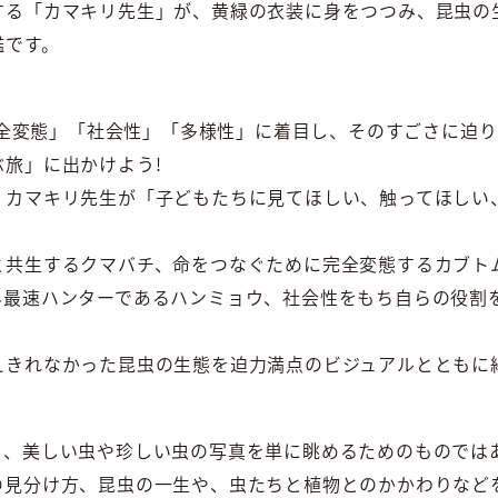
する「カマキリ先生」が、黄緑の衣装に身をつつみ、昆虫の
鑑です。
「完全変態」「社会性」「多様性」に着目し、そのすごさに迫
旅」に出かけよう!
、カマキリ先生が「子どもたちに見てほしい、触ってほしい
と共生するクマバチ、命をつなぐために完全変態するカブト
界最速ハンターであるハンミョウ、社会性をもち自らの役割
えきれなかった昆虫の生態を迫力満点のビジュアルとともに
、美しい虫や珍しい虫の写真を単に眺めるためのものではあり
の見分け方、昆虫の一生や、虫たちと植物とのかかわりなど