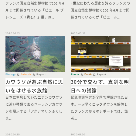
フランス国立自然史博物館で2021年6
4世紀にわたる歴史を誇るフランスの
月まで開催されている「ピエール プ
国立自然史博物館で2021年6月まで開
レシューズ〈貴石〉」展。同…
催されているのが「ピエール…
2020.08.13
2020.05.27
Biology
Animals
Report
Plants
Earth
Report
カワウソが遊ぶ自然に思
30分で交わす、真剣な明
いをはせる水族館
日への議論
日本に生息していた二ホンカワウソ
緊急事態宣言が全国で解除された日
に近い種類であるユーラシアカワウ
本。一足早くロックダウンを解除し
ソを展示する「アクアマリンふくし
たフランスからのレポートでは、識
ま…
者…
2020.01.29
2020.01.20