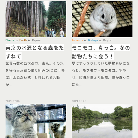
Plants
Earth
Report
Animals
Biology
Report
東京の水源となる森をた
モコモコ、真っ白。冬の
ずねて
動物たちに会う！
世界有数の巨大都市、東京。その水
夏はすっきりしていた動物も冬にな
を守る東京都の取り組みの1つに「多
ると、モフモフ・モコモコ。毛や
摩川水源森林隊」と呼ばれる活動
羽、脂肪が増えた動物、体が真っ白
が…
にな…
2019.07.06
2019.06.29