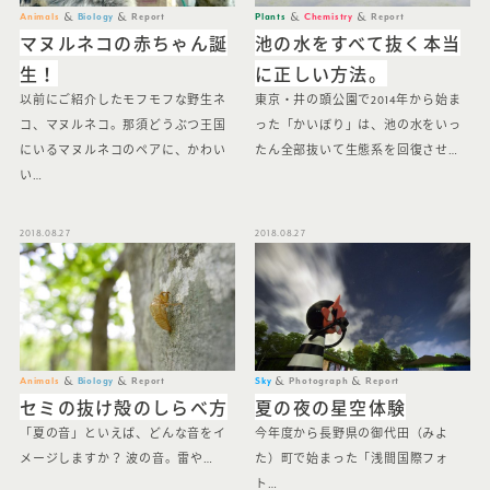
Animals
Biology
Report
Plants
Chemistry
Report
マヌルネコの赤ちゃん誕
池の水をすべて抜く本当
生！
に正しい方法。
以前にご紹介したモフモフな野生ネ
東京・井の頭公園で2014年から始ま
コ、マヌルネコ。那須どうぶつ王国
った「かいぼり」は、池の水をいっ
にいるマヌルネコのペアに、かわい
たん全部抜いて生態系を回復させ…
い…
2018.08.27
2018.08.27
Animals
Biology
Report
Sky
Photograph
Report
セミの抜け殻のしらべ方
夏の夜の星空体験
「夏の音」といえば、どんな音をイ
今年度から長野県の御代田（みよ
メージしますか？ 波の音。雷や…
た）町で始まった「浅間国際フォ
ト…