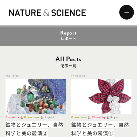
メ
ニ
ュ
Report
ー
を
レポート
開
く
All Posts
記事一覧
2021.01.18
2020.12.10
Chemistry
Geoscience
Report
Geoscience
Chemistry
Report
鉱物とジュエリー、自然
鉱物とジュエリー、自然
科学と美の競演②
科学と美の競演①