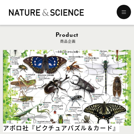
メ
ニ
ュ
ー
Product
を
商品企画
開
く
アポロ社
『ピクチュアパズル＆カード』