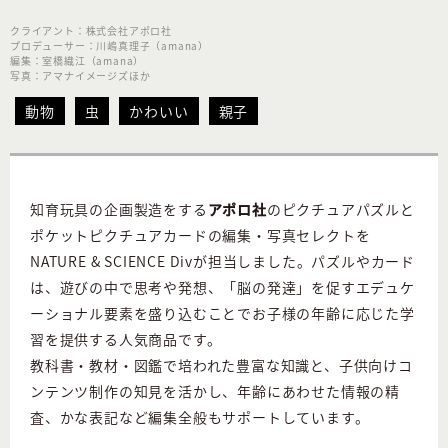
クライアント：株式会社アポロ社
プロデューサー：川嶋真理子（amana）
編集：室橋織江（amana）
写真：アマナイメージズほか
動物
虫
かわいい
親子
知育玩具の企画製造をする
アポロ社
のピクチュアパズルと
ポケットピクチュアカードの編集・写真セレクトを
NATURE & SCIENCE Divが担当しました。パズルやカード
は、遊びの中で思考や発想、「脳の発達」を促すエデュケ
ーショナル要素を盛り込むことでお子様の年齢に応じた学
習を提供する人気商品です。
教科書・教材・図鑑で培われた豊富な知識と、子供向けコ
ンテンツ制作の知見を活かし、年齢にあわせた情報の精
査、かな表記など編集全般もサポートしています。