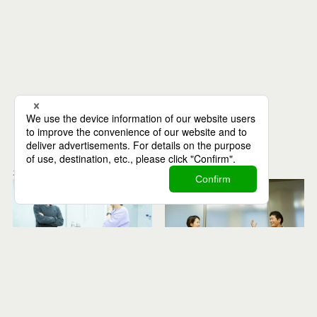
Recommend
関連記事
2020.02.17
2019.04.29
Universe
Astronomy
Geoscience
Universe
Biology
Politics
宇宙構想会議 2050 ②
宇宙構想会議 2050 ①
【前編】NASA JPLで火星探査ロー
【前編】「人工流れ星」プロジェク