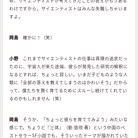
命、サイエンティストが考えてきたことの答えがもうある
わけですから。サイエンティストはみんな失職しちゃいま
すよ。
岡島
確かに！（笑）
小野
これまでサイエンティストの仕事は真理の追求だっ
たのに、宇宙人が来た途端、彼らが発見した研究の解釈に
なるとすれば、ちょっと寂しい。いまだ子どものような人
類に「全部の答えを教えてしまうのはかわいそう」だから
って、僕たちを賢く育てるためにスルーし続けてくれてい
るのかもしれません（笑）
岡島
そうか、「ちょっと彼らを育ててみよう」みたいな
感じで。ちょうど『三体』（劉 慈欣 著）という中国のベ
ストセラーSF小説でも、そういったテーマが描かれていた