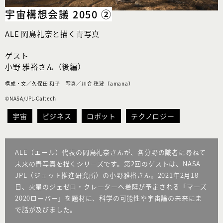
宇宙構想会議 2050 ②
ALE 岡島礼奈と描く青写真
ゲスト
小野 雅裕さん（後編）
構成・文／久保田 和子 写真／川合 穂波（amana）
©NASA/JPL-Caltech
宇宙
ビジネス
ロボット
テクノロジー
ALE（エール）代表の岡島礼奈さんが、各分野の識者に尋ねて
未来の青写真を描くシリーズです。第2回のゲストは、NASA
JPL（ジェット推進研究所）の小野雅裕さん。2021年2月18
日、火星のジェゼロ・クレーターへ着陸が予定される「マーズ
2020ローバー」を題材に、科学の可能性や宇宙論の未来にま
で話が及びました。