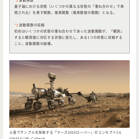
*2
波動関数
量子論における状態（いくつかの異なる状態の「重ね合わせ」で表
現される）を表す関数。複素関数（複素数値の関数）となる。
*3
波動関数の収縮
初めはいくつかの状態の重ね合わせであった波動関数が、「観測」
すると観測値に対応する状態に変化し、ある1つの状態に収縮する
こと。波動関数の崩壊。
火星でサンプルを採取する「マーズ2020ローバー」のコンセプトCG
©︎NASA/JPL-Caltech