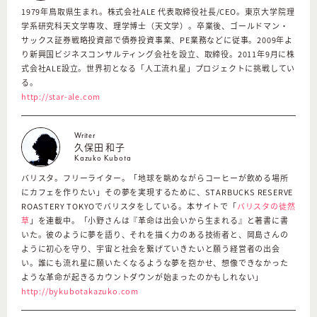
1979年鳥取県生まれ。株式会社ALE 代表取締役社長/CEO。東京大学院理
学系研究科天文学専攻、理学博士（天文学）。卒業後、ゴールドマン・
サックス証券戦略投資部で債券投資事業、PE業務などに従事。2009年よ
り新興国ビジネスコンサルティング会社を設立、取締役。2011年9月に株
式会社ALE設立。世界初となる「人工流れ星」プロジェクトに挑戦してい
る。
http://star-ale.com
Writer
久保田 和子
Kazuko Kubota
バリスタ。フリーライター。「地球を眺めながらコーヒーが飲める場所
にカフェを作りたい」その夢を実現するために、STARBUCKS RESERVE
ROASTERY TOKYOでバリスタをしている。本サイトで「
バリスタの徒然
草
」を連載中。「小野さんは『革命は出会いから生まれる』と著書に書
いた。彼のように夢を語り、それを描く力のある技術者と、岡島さんの
ように初心を守り、宇宙と社会を繋げていきたいと願う経営者の出会
い。誰にも流れ星に願いたくなるような夢を抱かせ、想像できなかった
ような革命が起きるカウントダウンが始まったのかもしれない」
http://bykubotakazuko.com