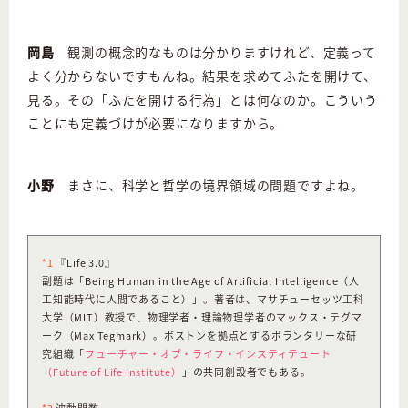
岡島
観測の概念的なものは分かりますけれど、定義って
よく分からないですもんね。結果を求めてふたを開けて、
見る。その「ふたを開ける行為」とは何なのか。こういう
ことにも定義づけが必要になりますから。
小野
まさに、科学と哲学の境界領域の問題ですよね。
*1
『Life 3.0』
副題は「Being Human in the Age of Artificial Intelligence（人
工知能時代に人間であること）」。著者は、マサチューセッツ工科
大学（MIT）教授で、物理学者・理論物理学者のマックス・テグマ
ーク（Max Tegmark）。ボストンを拠点とするボランタリーな研
究組織「
フューチャー・オブ・ライフ・インスティテュート
（Future of Life Institute）
」の共同創設者でもある。