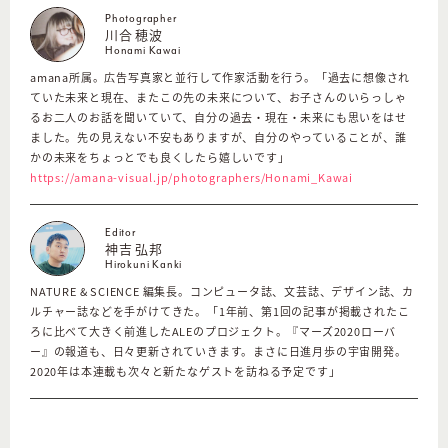
Photographer
川合 穂波
Honami Kawai
amana所属。広告写真家と並行して作家活動を行う。「過去に想像され
ていた未来と現在、またこの先の未来について、お子さんのいらっしゃ
るお二人のお話を聞いていて、自分の過去・現在・未来にも思いをはせ
ました。先の見えない不安もありますが、自分のやっていることが、誰
かの未来をちょっとでも良くしたら嬉しいです」
https://amana-visual.jp/photographers/Honami_Kawai
Editor
神吉 弘邦
Hirokuni Kanki
NATURE & SCIENCE 編集長。コンピュータ誌、文芸誌、デザイン誌、カ
ルチャー誌などを手がけてきた。「1年前、第1回の記事が掲載されたこ
ろに比べて大きく前進したALEのプロジェクト。『マーズ2020ローバ
ー』の報道も、日々更新されていきます。まさに日進月歩の宇宙開発。
2020年は本連載も次々と新たなゲストを訪ねる予定です」