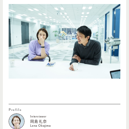
Profile
Interviewer
岡島 礼奈
Lena Okajima