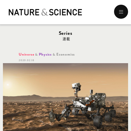
メ
ニ
ュ
ー
Series
を
連載
開
く
Universe
Physics
Economics
2020.02.18