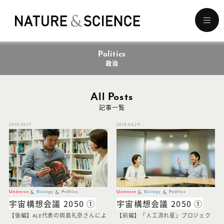
メ
ニ
ュ
Politics
ー
を
政治
開
く
All Posts
記事一覧
2019.05.17
2019.04.29
Universe
Biology
Politics
Universe
Biology
Politics
宇宙構想会議 2050 ①
宇宙構想会議 2050 ①
【後編】ALE代表の岡島礼奈さんによ
【前編】「人工流れ星」プロジェク