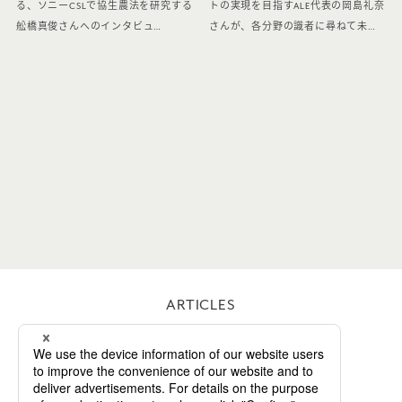
る、ソニーCSLで協生農法を研究する
トの実現を目指すALE代表の岡島礼奈
舩橋真俊さんへのインタビュ…
さんが、各分野の識者に尋ねて未…
ARTICLES
WORKS
ABOUT