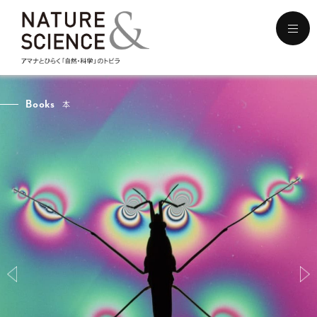
メ
ニ
ュ
ー
を
開
Books
本
く
Previous
Nex