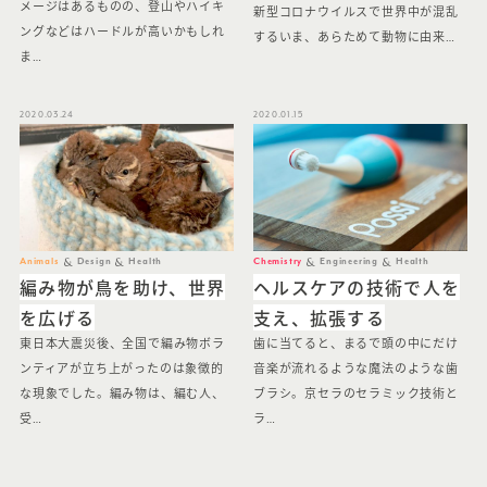
メージはあるものの、登山やハイキ
新型コロナウイルスで世界中が混乱
ングなどはハードルが高いかもしれ
するいま、あらためて動物に由来…
ま…
2020.03.24
2020.01.15
Animals
Design
Health
Chemistry
Engineering
Health
編み物が鳥を助け、世界
ヘルスケアの技術で人を
を広げる
支え、拡張する
東日本大震災後、全国で編み物ボラ
歯に当てると、まるで頭の中にだけ
ンティアが立ち上がったのは象徴的
音楽が流れるような魔法のような歯
な現象でした。編み物は、編む人、
ブラシ。京セラのセラミック技術と
受…
ラ…