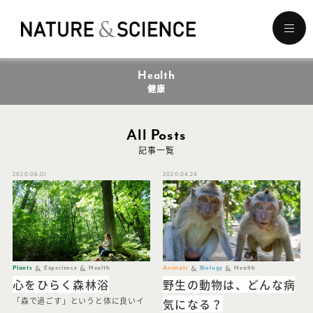
メ
ニ
ュ
Health
ー
を
健康
開
く
All Posts
記事一覧
2020.06.01
2020.04.24
Plants
Experience
Health
Animals
Biology
Health
心をひらく森林浴
野生の動物は、どんな病
気になる？
「森で過ごす」というと体に良いイ