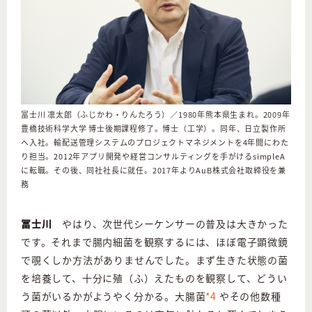
冨士川 凛太郎（ふじかわ・りんたろう）／1980年熊本県生まれ。2009年
豊橋技術科学大学 博士後期課程修了。博士（工学）。同年、日立製作所
へ入社。輸配送管理システムのプロジェクトマネジメントを4年間にわた
り担当。2012年アプリ開発や経営コンサルティングを手がけるsimpleA
に転職。その後、同社社長に就任。2017年よりAuB株式会社取締役を兼
務
冨士川
やはり、次世代シーケンサーの普及は大きかった
です。それまで腸内細菌を観察するには、ほぼ電子顕微鏡
で覗くしか方法がありませんでした。まず生きた状態の菌
を培養して、十分に殖（ふ）えたものを観察して、どうい
う菌がいるかがようやく分かる。大腸菌
*4
やその他数種