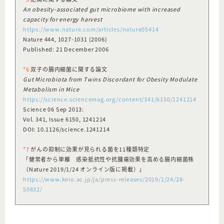
An obesity-associated gut microbiome with increased
capacity for energy harvest
https://www.nature.com/articles/nature05414
Nature 444, 1027-1031 (2006)
Published: 21 December 2006
*6
双子の腸内細菌に関する論文
Gut Microbiota from Twins Discordant for Obesity Modulate
Metabolism in Mice
https://science.sciencemag.org/content/341/6150/1241214
Science 06 Sep 2013:
Vol. 341, Issue 6150, 1241214
DOI: 10.1126/science.1241214
*7
がんの抑制に効果が見られる菌を11種類特定
「健常者から単離 感染抵抗性や抗腫瘍効果を高める腸内細菌株
（Nature 2019/1/24 オンライン版に掲載）」
https://www.keio.ac.jp/ja/press-releases/2019/1/24/28-
50832/