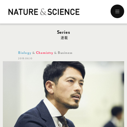
メ
ニ
ュ
ー
Series
を
連載
開
く
Biology
Chemistry
Business
2019.06.10