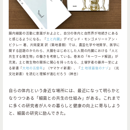
腸内細菌の活動に意識がおよぶと、自分の体内と自然界が地続きにある
と感じるようになる。『
土と内臓
』デイビッド・モンゴメリー＋アン・
ビクレー 著、片岡夏実 訳（築地書館）では、農芸化学や地質学、医学に
関する話題のかたわら、大腸をはじめとした人間の内臓における「人と
共生する微生物」の働きを考察している。巻末の「キーワード解説」が
充実。土と微生物の関係に関心を持ったなら、土壌学者の藤井一至によ
る新書『
大地の五億年
』（ヤマケイ新書）、『
土 地球最後のナゾ
』（光
文社新書）を読むと理解が進むだろう（神吉）
自らの体内という身近な場所には、最近になって明らかと
なりつつある「細菌との共生の仕組み」がある。これまで
に多くの研究者が人々の暮らしと健康の向上に寄与しよう
と、細菌の研究に励んできた。