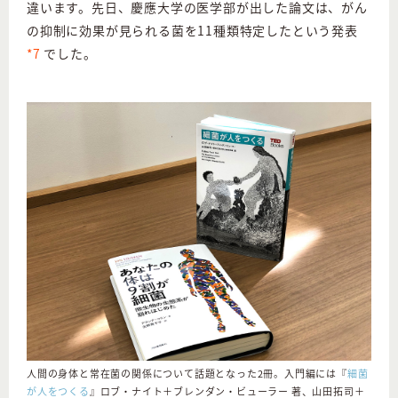
違います。先日、慶應大学の医学部が出した論文は、がん
の抑制に効果が見られる菌を11種類特定したという発表
*7
でした。
人間の身体と常在菌の関係について話題となった2冊。入門編には『
細菌
が人をつくる
』ロブ・ナイト＋ブレンダン・ビューラー 著、山田拓司＋