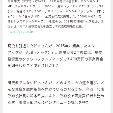
鈴木 啓太（すずき・けいた）／1981年静岡県生まれ。ポジションは
MF（ミッドフィルダー）。2000年、浦和レッドダイヤモンズ（レッズ）
加入。背番号は13。2006年よりイビチャ・オシム率いるサッカー日本代
表Aチームに召集され唯一、全試合に先発出場した。2009年から3年間、
浦和レッズのチームキャプテンを務める。2015年に浦和レッズ退団、現
役引退。同年AuB株式会社を設立して代表取締役に就任。
https://aub.co.jp/
現役を引退した鈴木さんが、2015年に起業したスタート
アップが「AuB（オーブ）」。創業から2年後には、株式
投資型のクラウドファンディングで3,430万円の事業資金
を調達したことでも注目された。
研究者ではない鈴木さんが、どのように今の道を選び、ど
んな意識を腸内細菌へ向けているのだろうか。今回、代表
取締役社長の鈴木啓太さんと、取締役で研究責任者を務め
る冨士川凛太郎さんにインタビューの機会を得た。