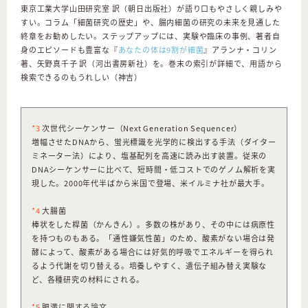
東京工業大学山田研究室 訳（朝日出版社）が語り口もやさしく親しみや
すい。コラム「細菌研究の歴史」や、腸内細菌の研究の未来を見通した
終章をお勧めしたい。ステップアップには、実験や臨床の事例、著者自
身のエピソードも豊富な『
あなたの体は9割が細菌
』アランナ・コリン
著、矢野真千子 訳（河出書房新社）を。巻末の索引が詳細で、用語から
検索できるのもうれしい（神吉）
*3
次世代シーケンサー（Next Generation Sequencer）
増幅させたDNAから、蛍光標識を光学的に検出する手法（ダイター
ミネーター法）により、塩基配列を高速に読み出す装置。従来の
DNAシーケンサーに比べて、短時間・低コストでのゲノム解析を実
現した。2000年代半ばから米国で登場、米イルミナ社が最大手。
*4
大腸菌
棒状をした桿菌（かんきん）。多数の株があり、その中には病原性
を持つものもある。「通性嫌気性菌」のため、酸素がない場合は発
酵によって、酸素がある場合には好気的呼吸でエネルギーを得られ
るよう代謝を切り替える。培養しやすく、遺伝子組み替え実験な
ど、各種研究の材料にされる。
*5
肥満に関する論文