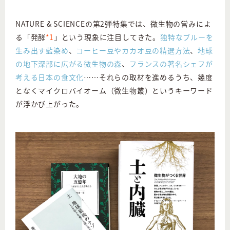
NATURE & SCIENCEの第2弾特集では、微生物の営みによ
る「発酵
*1
」という現象に注目してきた。
独特なブルーを
生み出す藍染め
、
コーヒー豆やカカオ豆の精選方法
、
地球
の地下深部に広がる微生物の森
、
フランスの著名シェフが
考える日本の食文化
……それらの取材を進めるうち、幾度
となくマイクロバイオーム（微生物叢）というキーワード
が浮かび上がった。