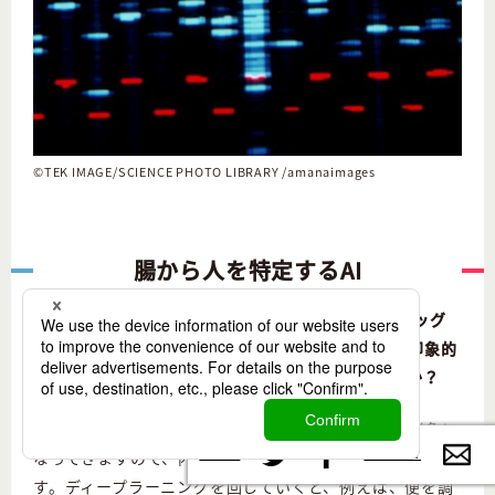
©︎TEK IMAGE/SCIENCE PHOTO LIBRARY /amanaimages
腸から人を特定するAI
現在の腸内環境の研究は、ある仮説の下、ビッグ
データの解析に近いことをしながら進んでいるのが印象的
です。社内にデータサイエンティストもいるのですか？
冨士川
やはり集めたデータをいかに分析するかが勝負に
なってきますので、内部にデータを分析する専門職がいま
Twitter
Contac
Facebook
す。ディープラーニングを回していくと、例えば、便を調