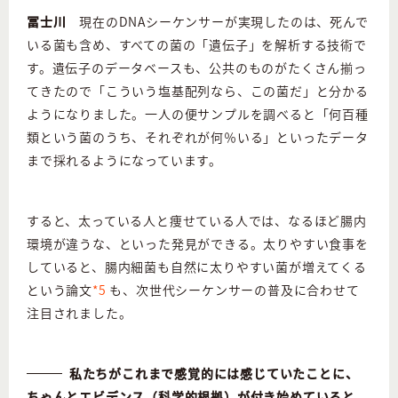
冨士川
現在のDNAシーケンサーが実現したのは、死んで
いる菌も含め、すべての菌の「遺伝子」を解析する技術で
す。遺伝子のデータベースも、公共のものがたくさん揃っ
てきたので「こういう塩基配列なら、この菌だ」と分かる
ようになりました。一人の便サンプルを調べると「何百種
類という菌のうち、それぞれが何％いる」といったデータ
まで採れるようになっています。
すると、太っている人と痩せている人では、なるほど腸内
環境が違うな、といった発見ができる。太りやすい食事を
していると、腸内細菌も自然に太りやすい菌が増えてくる
という論文
*5
も、次世代シーケンサーの普及に合わせて
注目されました。
私たちがこれまで感覚的には感じていたことに、
ちゃんとエビデンス（科学的根拠）が付き始めていると。