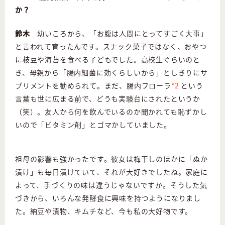
か？
鈴木
幼いころから、「お腹は人間にとってすごく大事」
と言われて育ったんです。スナック菓子ではなく、おやつ
に枝豆や海苔を食べる子どもでした。高校生ぐらいのと
き、母親から「腸内細菌に効くらしいから」としきりにサ
プリメントを勧められて。まだ、腸内フローラ
*2
という
言葉も世に広まる前で、どうも実験台にされたというか
（笑）。友人から何を飲んでいるのか聞かれても恥ずかし
いので「ビタミン剤」とゴマかしていました。
祖母の影響も強かったです。彼女は梅干しのほかに「ぬか
漬け」も毎日漬けていて、それが大好きでしたね。家庭に
よって、手づくりの味は違うじゃないですか。そうした気
づきから、いろんな発酵食に興味を持つようになりまし
た。納豆や漬物、キムチなど、今も私の大好物です。