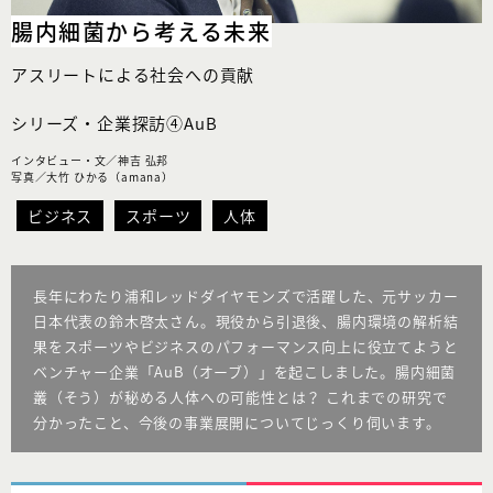
腸内細菌から考える未来
アスリートによる社会への貢献
シリーズ・企業探訪④AuB
インタビュー・文／神吉 弘邦
写真／大竹 ひかる（amana）
ビジネス
スポーツ
人体
長年にわたり浦和レッドダイヤモンズで活躍した、元サッカー
日本代表の鈴木啓太さん。現役から引退後、腸内環境の解析結
果をスポーツやビジネスのパフォーマンス向上に役立てようと
ベンチャー企業「AuB（オーブ）」を起こしました。腸内細菌
叢（そう）が秘める人体への可能性とは？ これまでの研究で
分かったこと、今後の事業展開についてじっくり伺います。