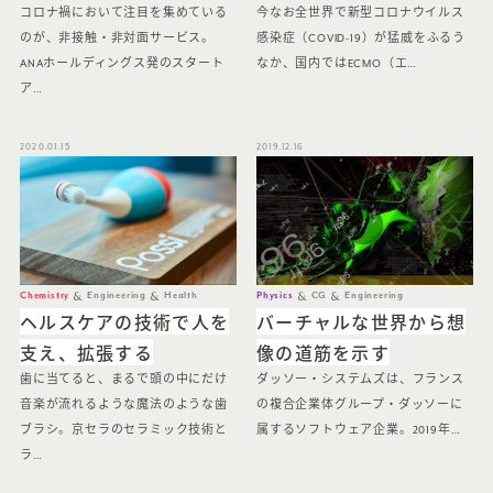
コロナ禍において注目を集めている
今なお全世界で新型コロナウイルス
のが、非接触・非対面サービス。
感染症（COVID-19）が猛威をふるう
ANAホールディングス発のスタート
なか、国内ではECMO（エ…
ア…
2020.01.15
2019.12.16
Chemistry
Engineering
Health
Physics
CG
Engineering
ヘルスケアの技術で人を
バーチャルな世界から想
支え、拡張する
像の道筋を示す
歯に当てると、まるで頭の中にだけ
ダッソー・システムズは、フランス
音楽が流れるような魔法のような歯
の複合企業体グループ・ダッソーに
ブラシ。京セラのセラミック技術と
属するソフトウェア企業。2019年…
ラ…