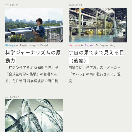
2019.10.23
2018.09.13
Biology
Engineering
People
Universe
Physics
Engineering
科学ジャーナリズムの原
宇宙の果てまで見える目
動力
（後編）
『捏造の科学者 STAP細胞事件』や
前編では、光学ガラス・メーカー
『合成生物学の衝撃』の著書があ
「オハラ」の南川弘行さんに、温
る、毎日新聞 科学環境部の須田桃…
度…
2018.08.27