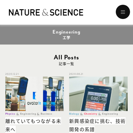
メ
ニ
ュ
Engineering
ー
を
工学
開
く
All Posts
記事一覧
2020.12.21
2020.08.21
Physics
Engineering
Business
Biology
Chemistry
Engineering
離れていてもつながる未
新興感染症に挑む、技術
来へ
開発の系譜