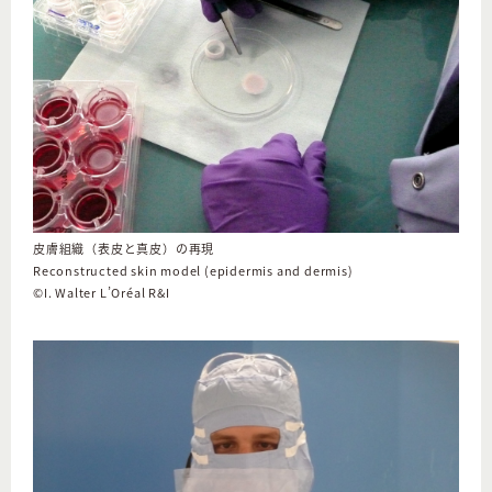
皮膚組織（表皮と真皮）の再現
Reconstructed skin model (epidermis and dermis)
©I. Walter L’Oréal R&I