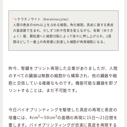
*4
ケラチノサイト（Keratinocytes）
人間の表皮の90%以上を占める細胞。角化細胞。真皮に接する表皮
の基底層で生まれ、少しずつ形や性質を変えながら、有棘（ゆうき
ょく）層、顆粒層へと細胞分裂によって徐々に押し上げられ、2週
間ほどして一番上の角質層に到達した細胞が角質細胞になる。
昨今、腎臓をプリント再現した企業がありましたが、人間
のすべての臓器は無数の細胞から構築され、他の臓器や細
胞と交信している複雑なものです。機能可能な臓器を即プ
リントすることは、まだ不可能です。
今日バイオプリンティングを駆使した真皮の再現と表皮の
2
2
培養には、4cm
〜50cm
の面積の再現に15日〜21日間を
要します。バイオプリンティングが忠実に真皮を再現する