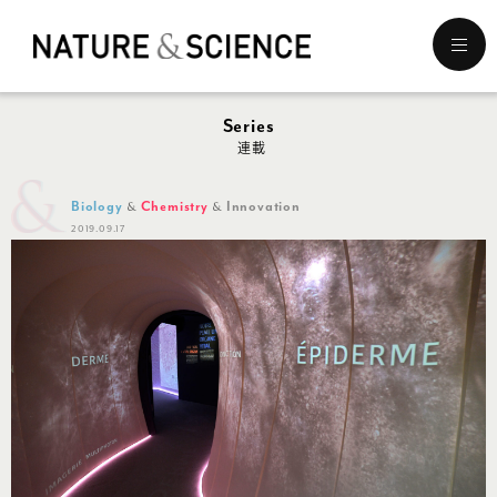
メ
ニ
ュ
ー
Series
を
連載
開
く
Biology
Chemistry
Innovation
2019.09.17