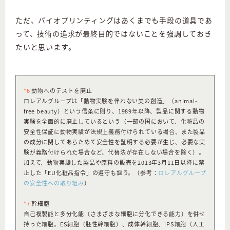
ただ、バイオプリンティングはあくまでも手段の道具であ
って、技術の追求が最終目的ではないことを強調しておき
たいと思います。
*6
動物へのテストを廃止
ロレアルグループは「動物実験を伴わない美の創造」（animal-
free beauty）という信条に則り、1989年以降、製品に関する動物
実験を全面的に廃止しているという（一部の国において、化粧品の
安全性保証に動物実験が法規上義務付けられている場合、また製品
の成分に関してあらためて安全性を証明する必要が生じ、必要な実
験が義務付けられた場合など、代替法が存在しない場合を除く）。
加えて、動物実験した製品や原料の販売を2013年3月11日以降に禁
止した「EU化粧品指令」の遵守も謳う。（参考：
ロレアルグループ
の安全性への取り組み
）
*7
幹細胞
自己複製能と多分化能（さまざまな細胞に分化できる能力）を併せ
持った細胞。ES細胞（胚性幹細胞）、成体幹細胞、iPS細胞（人工