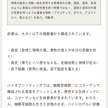
物質の変形と流動一般を研究する物理学の分野。固体、液体、気体
のように単純な力学的性質を持つ物質ではなく、固体と液体の中間
の性質を持つような複雑な物質（プラスチック、ガラス、アスファ
ルト、粘土など）を扱う。流動学。
皮膚は、大きく以下の複数層から構成されています。
・表皮（身体と環境の境。異物の侵入や水分の蒸散を防
ぐ）
・真皮（弾力とハリ感を与える。毛細血管と神経が走る）
・皮下組織（断熱と保温。皮下脂肪を蓄える）
バイオプリンティングでは、線維芽細胞
*3
とコラーゲンで
構成される真皮をプリントします。使用する生体インクに
は、コラーゲンなど生体要素が含まれています。もちろ
ん、線維芽細胞も生きた状態のまま、ハイドロゲルに栄養