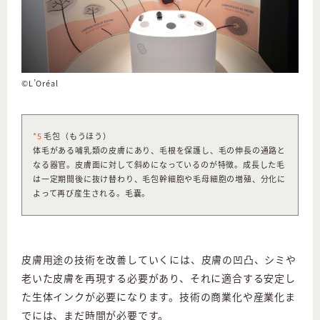
©L’Oréal
*5
毛包（もうほう）
体毛がある哺乳類の皮膚にあり、毛根を保護し、毛の伸長の通路と
なる器官。皮膚面に対して斜めになっているのが特徴。成長した毛
は一定期間後に抜け替わり、毛包幹細胞や毛母細胞の増殖、分化に
よって再び産生される。毛嚢。
皮膚用途の技術を改善していくには、皮膚の凹凸、シミや
老いた皮膚を再現する必要があり、それに適合する安定し
た生体インクが必要になります。技術の商業化や産業化ま
でには、まだ時間が必要です。