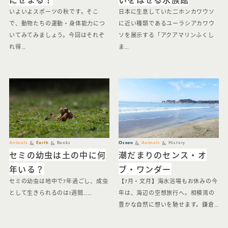
いよいよスポーツの秋です。そこ
日本に生息していた二ホンカワウソ
で、動物たちの運動・身体能力につ
に近い種類であるユーラシアカワウ
いてみてみましょう。今回はそれぞ
ソを展示する「アクアマリンふくし
れ得…
ま…
Animals
Earth
Books
Ocean
Animals
History
セミの幼虫は土の中に何
潮だまりのセンス・オ
年いる？
ブ・ワンダー
セミの幼虫は地中で7年過ごし、成虫
【7月・文月】海水浴場もお休みの今
として生きられるのは1週間……
年は、海辺の空想旅行へ。相模湾の
豊かな自然に想いを馳せます。鎌倉…