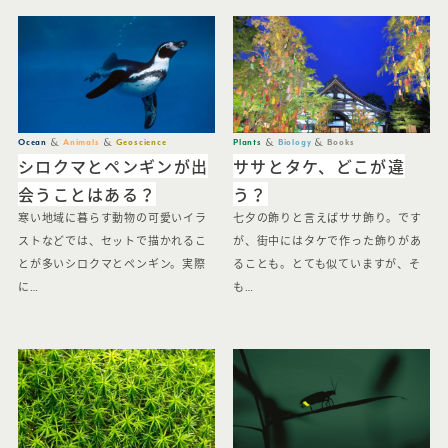
Ocean
Animals
Geoscience
Plants
Biology
Books
シロクマとペンギンが出
ササとタケ、どこが違
会うことはある？
う？
寒い地域に暮らす動物の可愛いイラ
七夕の飾りと言えばササ飾り。です
ストなどでは、セットで描かれるこ
が、街中にはタケで作った飾りがあ
とが多いシロクマとペンギン。実際
ることも。とても似ていますが、そ
に…
も…