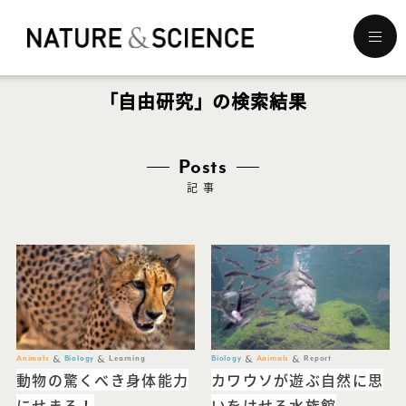
メ
ニ
ュ
「自由研究」の検索結果
ー
を
開
く
Posts
記事
Animals
Biology
Learning
Biology
Animals
Report
動物の驚くべき身体能力
カワウソが遊ぶ自然に思
にせまる！
いをはせる水族館