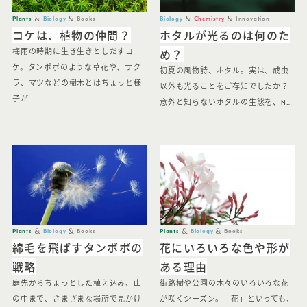
Plants
Biology
Books
Biology
Chemistry
Innovation
コケは、植物の仲間？
ホタルが光るのは何のた
め？
梅雨の時期に生き生きとしだすコ
ケ。タンポポのような草花や、サク
初夏の風物詩、ホタル。実は、成虫
ラ、マツなどの樹木とはちょっと様
以外も光ることをご存知でしたか？
子が…
意外と知らないホタルの生態を、N…
Plants
Biology
Books
Plants
Biology
Books
綿毛を飛ばすタンポポの
花にいろいろな色や形が
戦略
ある理由
庭先からちょっとした植え込み、山
街路樹や公園の木々のいろいろな花
の中まで、さまざまな場所で見かけ
が咲くシーズン。「花」といっても、