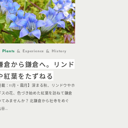
Plants
Experience
History
鎌倉から鎌倉へ。リンド
や紅葉をたずねる
連載：11月・霜月】深まる秋、リンドウやホ
ギスの花、色づき始めた紅葉を訪ねて鎌倉
いてみませんか？ 北鎌倉から社寺をめぐ
亀谷…