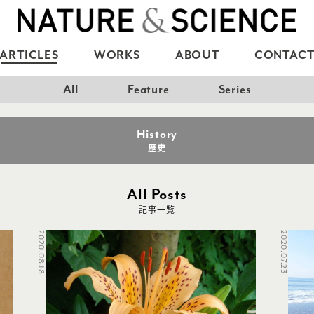
ARTICLES
WORKS
ABOUT
CONTAC
All
Feature
Series
History
歴史
All Posts
記事一覧
2020.08.18
2020.07.23