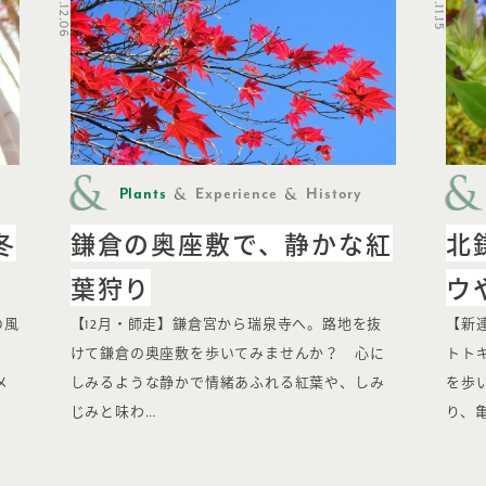
2019.12.06
2019.11.15
Plants
Experience
History
冬
鎌倉の奥座敷で、静かな紅
北
葉狩り
ウ
の風
【12月・師走】鎌倉宮から瑞泉寺へ。路地を抜
【新
けて鎌倉の奥座敷を歩いてみませんか？ 心に
トト
メ
しみるような静かで情緒あふれる紅葉や、しみ
を歩
じみと味わ…
り、