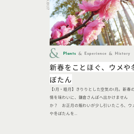
2020.01.17
Plants
Experience
History
新春をことほぐ、ウメや
ぼたん
【1月・睦月】きりりとした空気の1月。新春
情を味わいに、鎌倉さんぽへ出かけません
か？ お正月の賑わいが少し引いたころ、ウ
や冬ぼたんを…