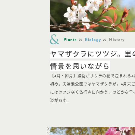
Plants
Biology
History
ヤマザクラにツツジ。里
情景を思いながら
【4月・卯月】鎌倉がサクラの花で包まれる4
初め。夫婦池公園ではヤマザクラが。4月末
にはツツジ咲く仏行寺に向かう、のどかな里
道がおす…