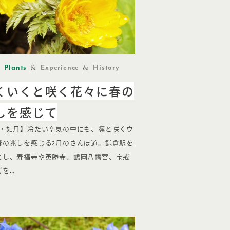
Plants
Experience
History
くいくと咲く花々に春の
しを感じて
月・如月】冷たい空気の中にも、凛と咲くウ
春の兆しを感じる2月のさんぽ道。鎌倉駅を
とし、寿福寺や英勝寺、鶴岡八幡宮、宝戒
どを…