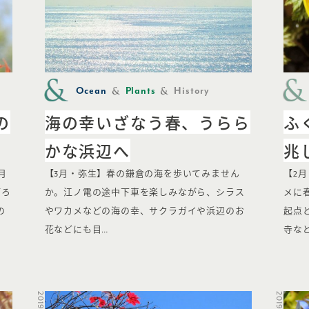
Ocean
Plants
History
の
海の幸いざなう春、うらら
ふ
かな浜辺へ
兆
月
【3月・弥生】春の鎌倉の海を歩いてみません
【2
ごろ
か。江ノ電の途中下車を楽しみながら、シラス
メに
の
やワカメなどの海の幸、サクラガイや浜辺のお
起点
花などにも目…
寺な