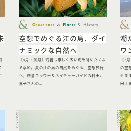
Geoscience
Plants
History
未
空想でめぐる江の島、ダイ
潮
ナミックな自然へ
ワ
畑
【8月・葉月】残暑も厳しく広い海を眺めたくな
【7
く
る季節。夏の江の島の自然をめぐる、空想旅行
の空
に
へ。鎌倉フラワー＆ネイチャーガイドの村田江
せま
里子さんの…
田江
2020.03.10
2020.02.14