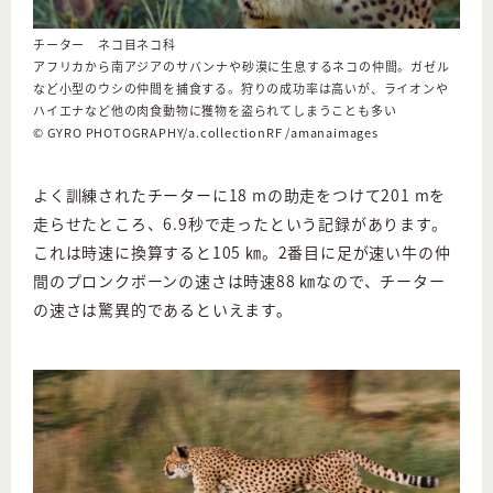
チーター ネコ目ネコ科
アフリカから南アジアのサバンナや砂漠に生息するネコの仲間。ガゼル
など小型のウシの仲間を捕食する。狩りの成功率は高いが、ライオンや
ハイエナなど他の肉食動物に獲物を盗られてしまうことも多い
©︎ GYRO PHOTOGRAPHY/a.collectionRF /amanaimages
よく訓練されたチーターに18 mの助走をつけて201 mを
走らせたところ、6.9秒で走ったという記録があります。
これは時速に換算すると105 ㎞。2番目に足が速い牛の仲
間のプロンクボーンの速さは時速88 ㎞なので、チーター
の速さは驚異的であるといえます。