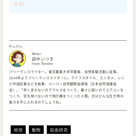
ジズ）
Profile
Writer
田中 いつき
Itsuki Tanaka
フリーランスライター。東京農業大学卒業後、自然体験活動に従事。
2014年よりフリーランスライターに。ライフスタイル、エンタメ、レシ
ピ作成記事などを執筆。ペーパー自然観察指導員（日本自然保護協
会）。「早く走れないのでクルマをつくり、暑さに弱いのでエアコンを
つくり、空を飛べないので飛行機をつくった人間。次はどんな生き物の
能力を手に入れるのでしょうね」
地球
動物
自由研究