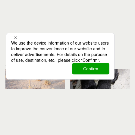
Recommend
関連記事
2019.07.09
2020.11.12
Animals
Biology
Books
Animals
Biology
Folklore
ダチョウ牧場で働くこと
獣と人の境界をめぐる困
になったワケ
難
【新連載】生きものや科学の図鑑の
【科学のフォークロア④】民俗学者