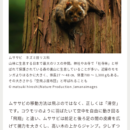
ムササビ ネズミ目リス科
山林に生息する日本で最大のリスの仲間。神社やお寺で「社寺林」と呼
ばれて保護されている森の裏山に生息していることが多い。近縁のモモ
ンガよりはるかに大きく、体長27 ～ 48 ㎝、体重700 ～ 1,300 gもある。
その大きさから「空飛ぶ座布団」と呼ばれることも
©︎ matsuki hiroshi/Nature Production /amanaimages
ムササビの移動方法は飛ぶのではなく、正しくは「滑空」
です。コウモリのように羽ばたいて空中を自由に動き回る
「飛翔」と違い、ムササビは前足と後ろ足の間の皮膚を広
げて揚力を大きくし、高い木の上からジャンプ。少しずつ