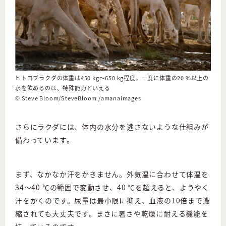
ヒトコブラクダの体重は450 kg～650 kg程度。一度に体重の20 %以上の
水を飲めるのは、特殊能力といえる
©︎ Steve Bloom/SteveBloom /amanaimages
さらにラクダには、体内の水分を逃さないような仕組みが
備わっています。
まず、なかなか汗をかきません。外気温に合わせて体温を
34〜40 ℃の範囲で変動させ、40 ℃を超えると、ようやく
汗をかくのです。尿量は最小限に抑え、血液の10倍まで濃
縮されても大丈夫です。まさに暑さや乾燥に耐える機能を