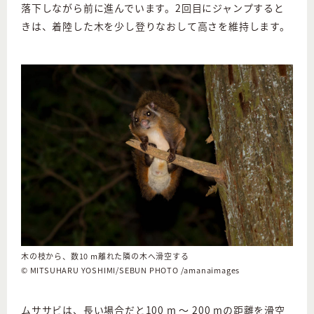
落下しながら前に進んでいます。2回目にジャンプすると
きは、着陸した木を少し登りなおして高さを維持します。
木の枝から、数10 m離れた隣の木へ滑空する
©︎ MITSUHARU YOSHIMI/SEBUN PHOTO /amanaimages
ムササビは、長い場合だと100 m ～ 200 mの距離を滑空