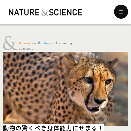
メ
ニ
ュ
ー
を
開
Animals
Biology
Learning
く
2020.10.19
動物の驚くべき
身体能力にせまる！