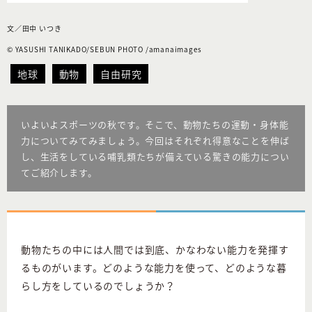
文／田中 いつき
©︎ YASUSHI TANIKADO/SEBUN PHOTO /amanaimages
地球
動物
自由研究
いよいよスポーツの秋です。そこで、動物たちの運動・身体能
力についてみてみましょう。今回はそれぞれ得意なことを伸ば
し、生活をしている哺乳類たちが備えている驚きの能力につい
てご紹介します。
動物たちの中には人間では到底、かなわない能力を発揮す
るものがいます。どのような能力を使って、どのような暮
らし方をしているのでしょうか？