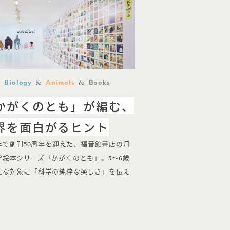
Biology
Animals
Books
かがくのとも」が編む、
界を面白がるヒント
9年で創刊50周年を迎えた、福音館書店の月
学絵本シリーズ「かがくのとも」。5〜6歳
主な対象に「科学の純粋な楽しさ」を伝え
…