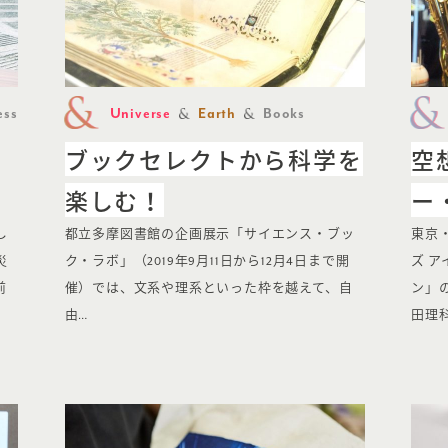
ess
Universe
Earth
Books
ブックセレクトから科学を
空
楽しむ！
ー
し
都立多摩図書館の企画展示「サイエンス・ブッ
東京
災
ク・ラボ」（2019年9月11日から12月4日まで開
ズ 
前
催）では、文系や理系といった枠を越えて、自
ン」
由…
田理