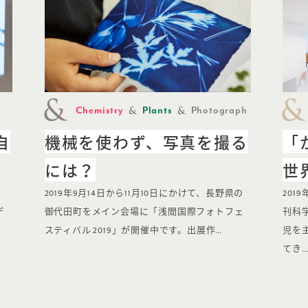
Chemistry
Plants
Photograph
自
機械を使わず、写真を撮る
「
には？
世
N
2019年9月14日から11月10日にかけて、長野県の
201
デ
御代田町をメイン会場に「浅間国際フォトフェ
刊科
スティバル 2019」が開催中です。出展作…
児を
てき