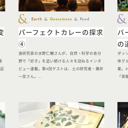
Earth
Geoscience
Food
変
パーフェクトカレーの探求
バ
④
の
食研究家の水野仁輔さんが、自然・科学の各分
ダッ
募
野で「好き」を追い続ける人々を訪ねるインタ
体グ
を迎
ビュー連載。第4回ゲストは、土の研究者・藤井
業。
一至さん。…
「実