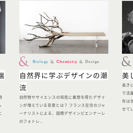
Biology
Chemistry
Design
端
自然界に学ぶデザインの潮
美
流
長き
で活
時
自然物やサイエンスの知見に着想を得たデザイ
年は
も
ンが増えている背景とは？ フランス在住のジャ
せて
に
ーナリストによる、国際デザインビエンナーレ
のフォトレ…