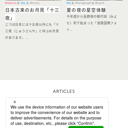
Universe
Sky
History
Sky
Photograph
Report
日本古来のお月見「十三
夏の夜の星空体験
夜」
今年度から長野県の御代田（みよ
た）町で始まった「浅間国際フォ
じつは日本には十五夜以外にも「十
ト…
三夜（じゅうさんや」と呼ぶお月見
があります。 …
ARTICLES
WORKS
ABOUT