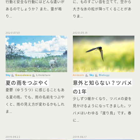
行動と安全な行動にはどんな違いが
に、ものすごい音を立てて、空から
あるのでしょうか？ また、雷が鳴
大きな氷の粒が降ってくることがあ
り…
りま…
2020.07.01
2020.05.13
Sky
Geoscience
Literature
Animals
Sky
Biology
夏の雨をつぶやく
意外と知らない？ツバメ
の1年
憂鬱（ゆううつ）に感じることもあ
る夏の雨。でも、雨の名前をつぶや
少しずつ暖かくなり、ツバメの姿を
くと、雨の見え方が変わるかもしれ
見かけるようになってきました。ツ
ま…
バメはいわゆる「渡り鳥」です。春
に…
2019.09.22
2019.06.17