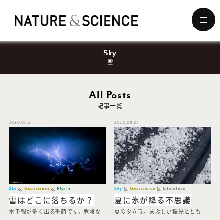
メ
ニ
ュ
Sky
ー
を
空
開
く
All Posts
記事一覧
2020.08.31
2020.08.05
Sky
Geoscience
Plants
Sky
Geoscience
Literature
雷はどこに落ちるか？
夏に氷が降る不思議
雷予報が多く出る季節です。危険な
夏の夕立時。まぶしい稲光ととも