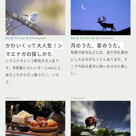
Sky
Biology
Photograph
Sky
Astronomy
Literature
かわいくって大人気！シ
月のうた、星のうた。
マエナガの探しかた
和歌や俳句などには、星や月を題材
にしたものがたくさんあります。そ
シマエナガという野鳥が大人気で
こで今回は星月に想いをはせた美し
す。写真集にカレンダーにSNSにと、
い…
あちこちから引っ張りだこ。シマ
エ…
2018.10.09
2018.08.27