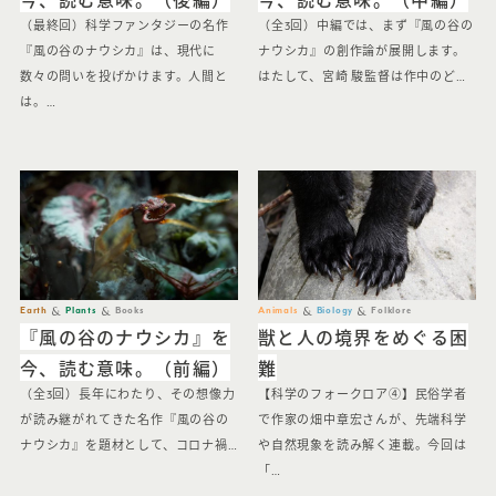
（最終回）科学ファンタジーの名作
（全3回）中編では、まず『風の谷の
『風の谷のナウシカ』は、現代に
ナウシカ』の創作論が展開します。
数々の問いを投げかけます。人間と
はたして、宮崎 駿監督は作中のど…
は。…
Earth
Plants
Books
Animals
Biology
Folklore
『風の谷のナウシカ』を
獣と人の境界をめぐる困
今、読む意味。（前編）
難
（全3回）長年にわたり、その想像力
【科学のフォークロア④】民俗学者
が読み継がれてきた名作『風の谷の
で作家の畑中章宏さんが、先端科学
ナウシカ』を題材として、コロナ禍…
や自然現象を読み解く連載。今回は
「…