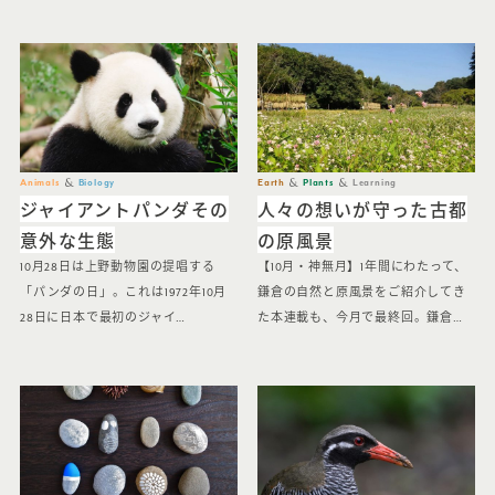
Animals
Biology
Earth
Plants
Learning
ジャイアントパンダその
人々の想いが守った古都
意外な生態
の原風景
10月28日は上野動物園の提唱する
【10月・神無月】1年間にわたって、
「パンダの日」。これは1972年10月
鎌倉の自然と原風景をご紹介してき
28日に日本で最初のジャイ…
た本連載も、今月で最終回。鎌倉…