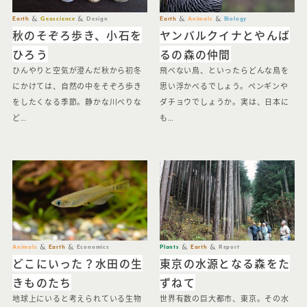
Earth
Geoscience
Design
Earth
Animals
Biology
秋のそぞろ歩き、小石を
ヤンバルクイナとやんば
ひろう
るの森の仲間
ひんやりと空気が澄んだ秋から初冬
飛べない鳥、といったらどんな鳥を
にかけては、自然の中をそぞろ歩き
思い浮かべるでしょう。ペンギンや
をしたくなる季節。静かな川べりな
ダチョウでしょうか。実は、日本に
ど…
も…
Animals
Earth
Economics
Plants
Earth
Report
どこにいった？水田の生
東京の水源となる森をた
きものたち
ずねて
地球上にいると考えられている生物
世界有数の巨大都市、東京。その水