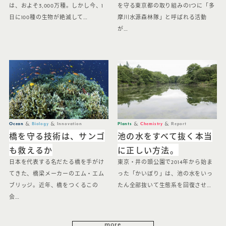
は、およそ3,000万種。しかし今、1
を守る東京都の取り組みの1つに「多
日に100種の生物が絶滅して…
摩川水源森林隊」と呼ばれる活動
が…
Ocean
Biology
Innovation
Plants
Chemistry
Report
橋を守る技術は、サンゴ
池の水をすべて抜く本当
も救えるか
に正しい方法。
日本を代表する名だたる橋を手がけ
東京・井の頭公園で2014年から始ま
てきた、橋梁メーカーのエム・エム
った「かいぼり」は、池の水をいっ
ブリッジ。近年、橋をつくるこの
たん全部抜いて生態系を回復させ…
会…
more