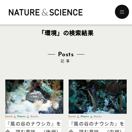
メ
ニ
ュ
「環境」の検索結果
ー
を
開
く
Posts
記事
Earth
Plants
Books
Earth
Plants
Books
『風の谷のナウシカ』を
『風の谷のナウシカ』を
今、読む意味。（後編）
今、読む意味。（中編）