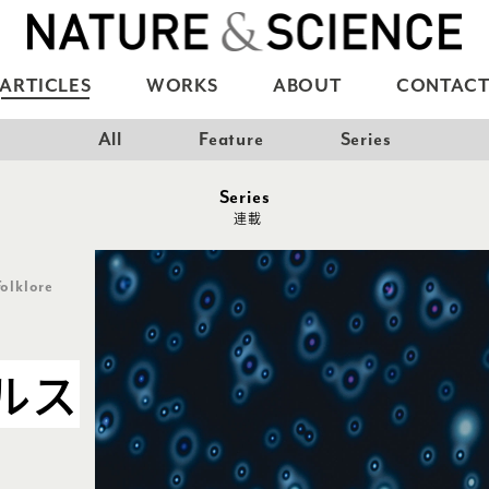
ARTICLES
WORKS
ABOUT
CONTAC
All
Feature
Series
Series
連載
Folklore
ルス