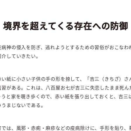
境界を超えてくる存在への防御
疫病神の侵入を防ぎ、逃れようとするための習俗がおこなわ
紹介していきたい。
赤い紙に小さい子供の手の形を捺して、「吉三（きちざ）さ
風習がある。これは、八百屋お七が吉三に失恋したまま死ん
そうと家を覗き歩くので、赤い紙を張り出しておくと、吉三
いうまじないである。
町では、風邪・赤痢・麻疹などの疫病除けに、手形を貼り、