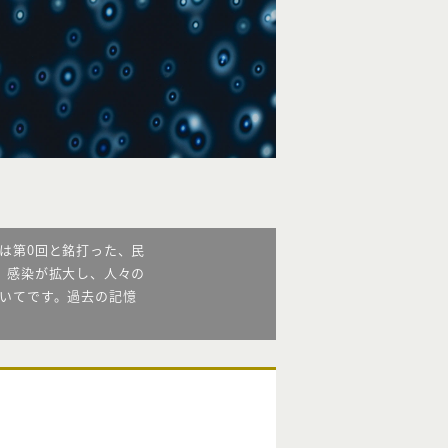
は第0回と銘打った、民
、感染が拡大し、人々の
いてです。過去の記憶