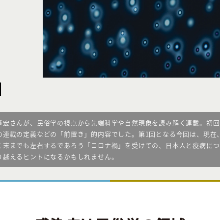
章宏さんが、民俗学の視点から先端科学や自然現象を読み解く連載。初回
の連載の定義などの「前置き」的内容でした。第1回となる今回は、現在
く末までも左右するであろう「コロナ禍」を受けての、日本人と疫病につ
り越えるヒントになるかもしれません。