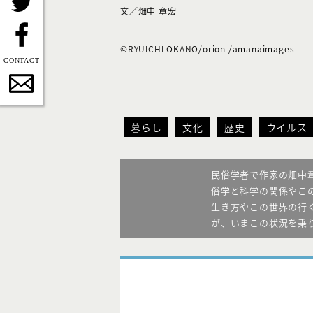
文／畑中 章宏
Twitter
©RYUICHI OKANO/orion /amanaimages
Facebook
Contact
暮らし
文化
歴史
ウイルス
民俗学者で作家の畑中
俗学と科学の関係やこ
生き方やこの世界の行
が、いまこの状況を乗