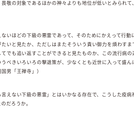
、畏敬の対象であるほかの神々よりも地位が低いとみられて
えないほどの下級の悪霊であって、そのためにかえって行動
がたいと見たか、ただしはまたそういう責い御力を煩わすま
してでも追い返すことができると見たものか、この流行病の
いうべきいろいろの撃退策が、少なくとも近世に入って盛ん
田国男「王禅寺」）
も言えない下級の悪霊」とはいかなる存在で、こうした疫病
たのだろうか。