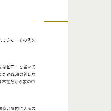
れてきた。その例を
んは留守」と書いて
だため風邪の神にな
は不在だから家の中
悪疫が屋内に入るの