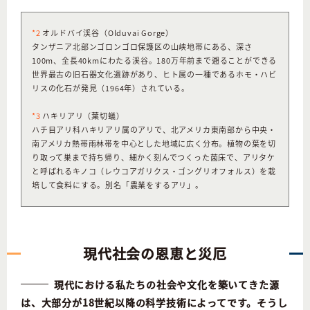
*2
オルドバイ渓谷（Olduvai Gorge）
タンザニア北部ンゴロンゴロ保護区の山峡地帯にある、深さ
100m、全長40kmにわたる渓谷。180万年前まで遡ることができる
世界最古の旧石器文化遺跡があり、ヒト属の一種であるホモ・ハビ
リスの化石が発見（1964年）されている。
*3
ハキリアリ（葉切蟻）
ハチ目アリ科ハキリアリ属のアリで、北アメリカ東南部から中央・
南アメリカ熱帯雨林帯を中心とした地域に広く分布。植物の葉を切
り取って巣まで持ち帰り、細かく刻んでつくった菌床で、アリタケ
と呼ばれるキノコ（レウコアガリクス・ゴングリオフォルス）を栽
培して食料にする。別名「農業をするアリ」。
現代社会の恩恵と災厄
現代における私たちの社会や文化を築いてきた源
は、大部分が18世紀以降の科学技術によってです。そうし