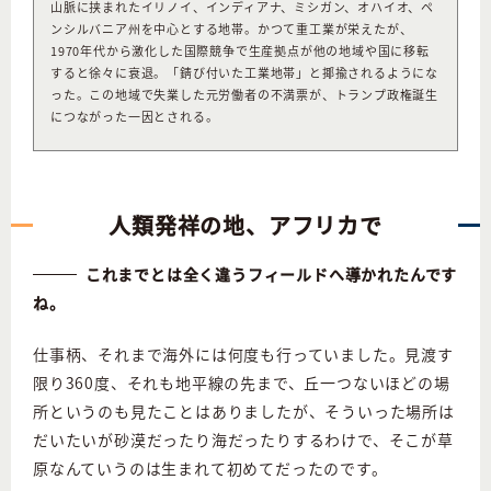
山脈に挟まれたイリノイ、インディアナ、ミシガン、オハイオ、ペ
ンシルバニア州を中心とする地帯。かつて重工業が栄えたが、
1970年代から激化した国際競争で生産拠点が他の地域や国に移転
すると徐々に衰退。「錆び付いた工業地帯」と揶揄されるようにな
った。この地域で失業した元労働者の不満票が、トランプ政権誕生
につながった一因とされる。
人類発祥の地、アフリカで
これまでとは全く違うフィールドへ導かれたんです
ね。
仕事柄、それまで海外には何度も行っていました。見渡す
限り360度、それも地平線の先まで、丘一つないほどの場
所というのも見たことはありましたが、そういった場所は
だいたいが砂漠だったり海だったりするわけで、そこが草
原なんていうのは生まれて初めてだったのです。