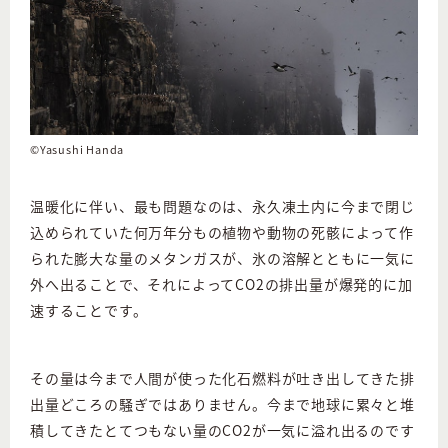
©Yasushi Handa
温暖化に伴い、最も問題なのは、永久凍土内に今まで閉じ
込められていた何万年分もの植物や動物の死骸によって作
られた膨大な量のメタンガスが、氷の溶解とともに一気に
外へ出ることで、それによってCO2の排出量が爆発的に加
速することです。
その量は今まで人間が使った化石燃料が吐き出してきた排
出量どころの騒ぎではありません。今まで地球に累々と堆
積してきたとてつもない量のCO2が一気に溢れ出るのです