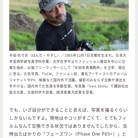
半田 也寸志（はんだ・やすし）／1955年12月7日京都市生まれ。日本大
学芸術学部写真学科卒業。大学在学中よりファッション雑誌を中心に仕
事を始め、以後フリーランサーとして「半田写真事務所」を主宰、現在
に至る。広告写真、TVCM、ファション誌、著名アーティストのアルバム
ジャケットやPV、映画など国内外で活躍。撮影のみならず企画や演出を
手がける。国内外で広告賞を多数受賞。写真集『Iron Stills』で講談社出
版文化賞、文部科学大臣賞、経済産業大臣賞を受賞。
でも、いざ自分ができることと言えば、写真を撮るぐらい
しかないんですよ。現地はホコリがすごくて、とてもフィ
ルムなんて交換できる状況ではありませんでしたから、当
時出たばかりの「フェーズワン（Phase One P65+）」と