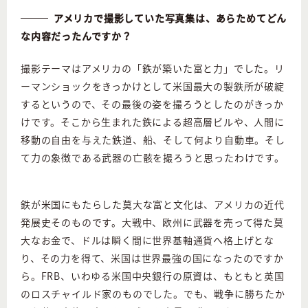
アメリカで撮影していた写真集は、あらためてどん
な内容だったんですか？
撮影テーマはアメリカの「鉄が築いた富と力」でした。リ
ーマンショックをきっかけとして米国最大の製鉄所が破綻
するというので、その最後の姿を撮ろうとしたのがきっか
けです。そこから生まれた鉄による超高層ビルや、人間に
移動の自由を与えた鉄道、船、そして何より自動車。そし
て力の象徴である武器の亡骸を撮ろうと思ったわけです。
鉄が米国にもたらした莫大な富と文化は、アメリカの近代
発展史そのものです。大戦中、欧州に武器を売って得た莫
大なお金で、ドルは瞬く間に世界基軸通貨へ格上げとな
り、その力を得て、米国は世界最強の国になったのですか
ら。FRB、いわゆる米国中央銀行の原資は、もともと英国
のロスチャイルド家のものでした。でも、戦争に勝ちたか