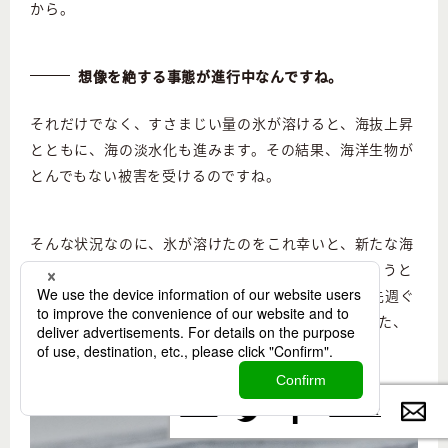
から。
想像を絶する事態が進行中なんですね。
それだけでなく、すさまじい量の氷が溶けると、海抜上昇
とともに、海の淡水化も進みます。その結果、海洋生物が
とんでもない被害を受けるのですね。
そんな状況なのに、氷が溶けたのをこれ幸いと、新たな海
洋航路権や油の採掘権を巡って、その利権にあやかろうと
する国がある。南沙諸島同様、スヴァールバルでも先週ぐ
らいからNATOとロシアが争って基地建設に乗り出した、
とニュースで見ました。
Twitter
Contac
Facebook