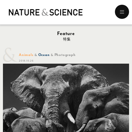
メ
ニ
ュ
ー
Feature
を
特集
開
く
Animals
Ocean
Photograph
2018.10.26