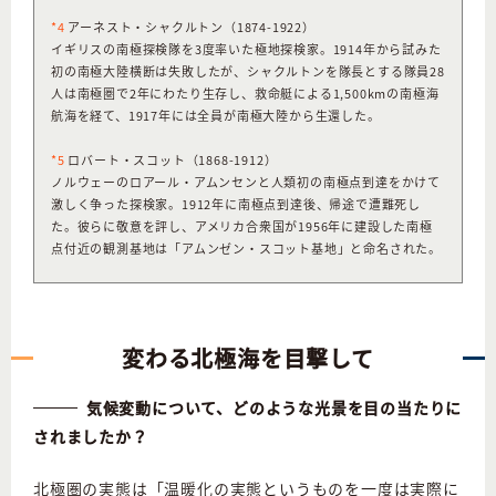
*4
アーネスト・シャクルトン（1874-1922）
イギリスの南極探検隊を3度率いた極地探検家。1914年から試みた
初の南極大陸横断は失敗したが、シャクルトンを隊長とする隊員28
人は南極圏で2年にわたり生存し、救命艇による1,500kmの南極海
航海を経て、1917年には全員が南極大陸から生還した。
*5
ロバート・スコット（1868-1912）
ノルウェーのロアール・アムンセンと人類初の南極点到達をかけて
激しく争った探検家。1912年に南極点到達後、帰途で遭難死し
た。彼らに敬意を評し、アメリカ合衆国が1956年に建設した南極
点付近の観測基地は「アムンゼン・スコット基地」と命名された。
変わる北極海を目撃して
気候変動について、どのような光景を目の当たりに
されましたか？
北極圏の実態は「温暖化の実態というものを一度は実際に