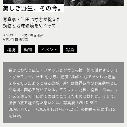
美しき野生、その今。
写真家・半田也寸志が捉えた
動物と地球環境をめぐって
インタビュー・文／神吉 弘邦
写真／半田 也寸志
環境
動物
イベント
写真
長きにわたり広告・ファッション写真の第一線で活躍するフォ
トグラファー、半田 也寸志。経済活動の中心で華々しい経歴
を歩んできたように映る彼が、近年は世界各地の野生動物と自
然環境に関心を寄せている。アフリカ、北極、南極、日本。レ
ンズを通して半田がその目で見てきたものとは何か。そして、
撮影の旅を経て得た想いとは。写真展「WILD BUT
BEAUTIFUL」（2018年11月4日〜12日）の開催を前に半田を
訪ねた。