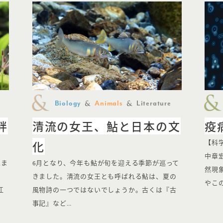
Biology
Animals
Literature
畔
清流の女王、鮎と日本の文
疫
化
【科
中章
包ま
6月となり、今年も鮎が旬を迎える季節が巡って
然現
きました。清流の女王とも呼ばれる鮎は、夏の
やこ
江
風物詩の一つではないでしょうか。古くは『古
事記』など…