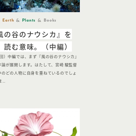
Earth
Plants
Books
風の谷のナウシカ』を
、読む意味。（中編）
3回）中編では、まず『風の谷のナウシカ』
作論が展開します。はたして、宮崎 駿監督
中のどの人物に自身を重ねているのでしょ
ま…