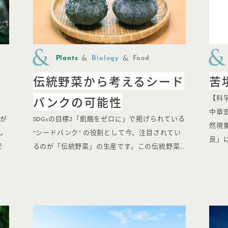
Plants
Biology
Food
伝統野菜から考えるシード
苦
バンクの可能性
【科
中章
継が
SDGsの目標2「飢餓をゼロに」で掲げられている
然現
し
“シードバンク” の役割として今、注目されてい
良」
そ
るのが「伝統野菜」の生産です。この伝統野菜…