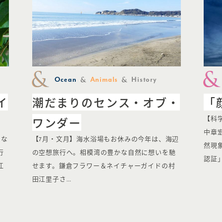
Ocean
Animals
History
イ
潮だまりのセンス・オブ・
「
ワンダー
【科
中章
くな
【7月・文月】海水浴場もお休みの今年は、海辺
然現
行
の空想旅行へ。相模湾の豊かな自然に想いを馳
認証
江
せます。鎌倉フラワー＆ネイチャーガイドの村
田江里子さ…