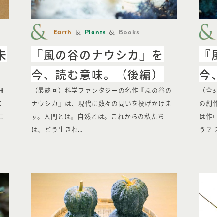
Earth
Plants
Books
未
『風の谷のナウシカ』を
『
今、読む意味。（後編）
今
畑
（最終回）科学ファンタジーの名作『風の谷の
（全
く
ナウシカ』は、現代に数々の問いを投げかけま
の創
に
す。人間とは。自然とは。これからの私たち
は作
は、どう生きれ…
う？ 