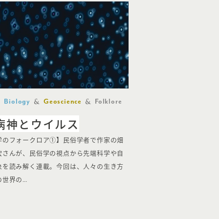
Biology
Geoscience
Folklore
病神とウイルス
学のフォークロア①】民俗学者で作家の畑
宏さんが、民俗学の視点から先端科学や自
象を読み解く連載。今回は、人々の生き方
の世界の…