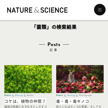
メ
ニ
ュ
「菌類」の検索結果
ー
を
開
く
Posts
記事
Plants
Biology
Books
Plants
Biology
Photograph
コケは、植物の仲間？
毒・毒・毒キノコ
梅雨の時期に生き生きとしだすコ
秋といえばキノコの季節。そしてキ