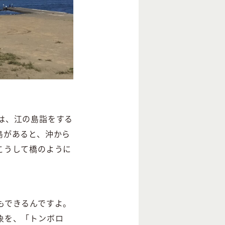
は、江の島詣をする
島があると、沖から
こうして橋のように
もできるんですよ。
象を、「トンボロ