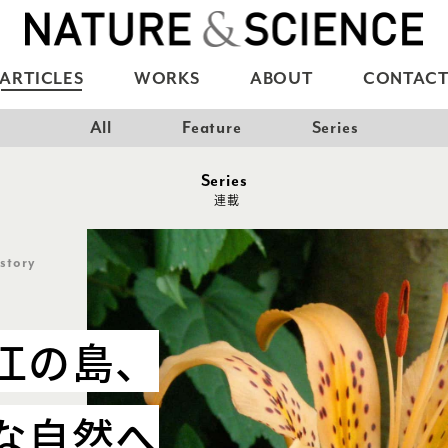
ARTICLES
WORKS
ABOUT
CONTAC
All
Feature
Series
Series
連載
story
江の島、
な自然へ