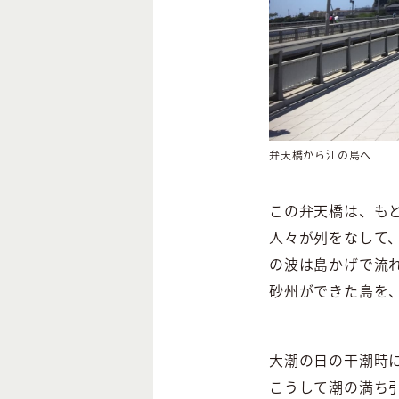
弁天橋から江の島へ
この弁天橋は、も
人々が列をなして
の波は島かげで流
砂州ができた島を
大潮の日の干潮時
こうして潮の満ち