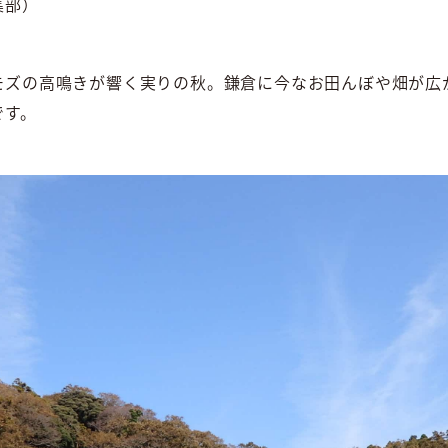
集部）
モズの高鳴きが響く実りの秋。鎌倉に今なお田んぼや畑が広
です。