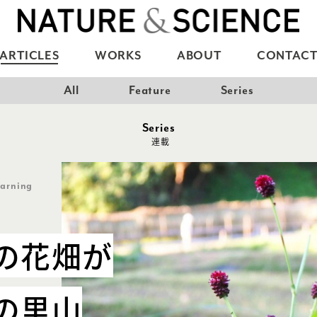
ARTICLES
WORKS
ABOUT
CONTAC
All
Feature
Series
Series
連載
arning
の花畑が
の里山