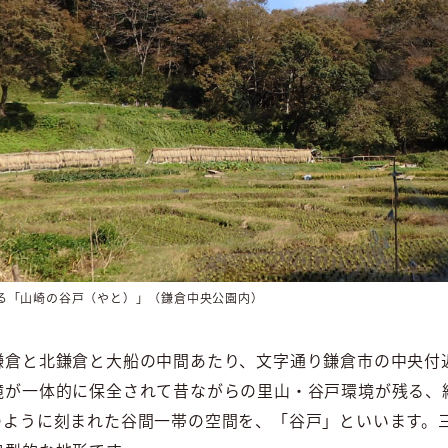
る「山崎の谷戸（やと）」（鎌倉中央公園内）
鎌倉と北鎌倉と大船の中間あたり、文字通り鎌倉市の中央付
が一体的に保全されて昔ながらの里山・谷戸環境が残る、約23
のように刻まれた谷間一帯の空間を、「谷戸」といいます。