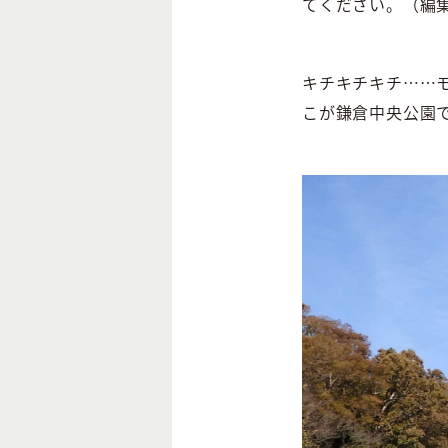
てください。（編
キチキチキチ……
こが鎌倉中央公園