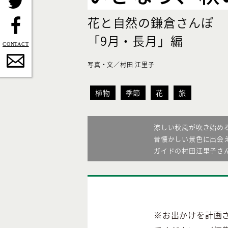
Twitter
花と自然の鎌倉さんぽ
「9月・長月」編
Facebook
写真・文／村田 江里子
Contact
植物
季節
花
旅
涼しい秋風が吹き始め
昔懐かしい景色に出会
ガイドの村田江里子さ
※お出かけを計画