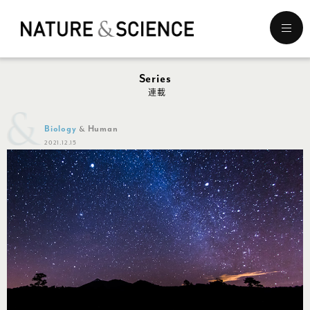
メ
ニ
ュ
ー
Series
を
連載
開
く
Biology
Human
2021.12.15