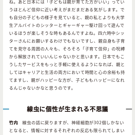
ね。あと日本には「子どもは親が育てた方がいい」ってい
うほとんど信仰に近い考えがまだまだある気がします。で
も自分の子どもの様子を見ていると、親の私とよりも大学
生アルバイトのシッターとギャーギャー駆け回って遊んで
いるほうが楽しそうな時もあるんですよね。四六時中シッ
ターさんにお願いするわけでもないですし、親自身も子育
てを見守る周囲の人々も、そろそろ「子育て信仰」の呪縛
から解放されていいんじゃないかと思います。日本でもこ
うしたサービスをもっと手軽に使えるようになれば、親と
してはキャリアと生活の両方において時間と心の余裕も持
てますし、親がハッピーな方が、子どももハッピーになれ
るんじゃないかなと思うのです。
線虫に個性が生まれる不思議
竹内
線虫の話に戻りますが、神経細胞が302個しかない
となると、情報に対するそれぞれの反応も限られてしまい