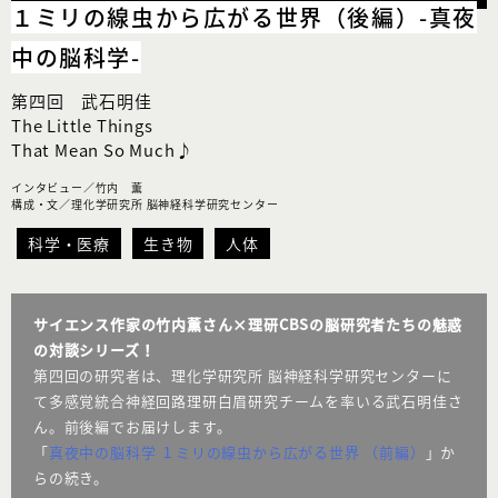
１ミリの線虫から広がる世界（後編）
-真夜
中の脳科学-
第四回 武石明佳
The Little Things
That Mean So Much♪
インタビュー／竹内 薫
構成・文／理化学研究所 脳神経科学研究センター
科学・医療
生き物
人体
サイエンス作家の竹内薫さん×理研CBSの脳研究者たちの魅惑
の対談シリーズ！
第四回の研究者は、理化学研究所 脳神経科学研究センターに
て多感覚統合神経回路理研白眉研究チームを率いる武石明佳さ
ん。前後編でお届けします。
「
真夜中の脳科学 １ミリの線虫から広がる世界 （前編）
」か
らの続き。