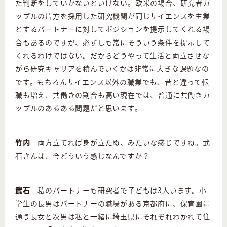
た判断をしていかないといけない。欧米の場合、研究者カ
ップルの片方を採用した研究機関が同じサイエンスを生業
とするパートナーに対してポジションを提示してくれる場
合もあるのですが、必ずしも常にそういう条件を提示して
くれるわけではない。だからどうやって生活と両立させな
がら研究キャリアを積んでいくかは非常に大きな課題なの
です。もちろんサイエンス以外の職業でも、昔と違って転
職も増え、共働きの割合も高い現在では、普通に共働きカ
ップルのあるある問題だと思います。
竹内
両方立てれば身が立たぬ、みたいな感じですね。武
石さんは、今どういう感じなんですか？
武石
私のパートナーも研究者で子どもは3人います。小
学生の長男はパートナーの職場がある京都府に、保育園に
通う長女と次男は私と一緒に埼玉県にそれぞれわかれて住