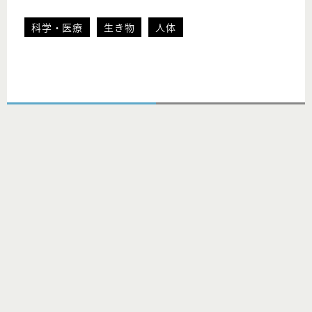
科学・医療
生き物
人体