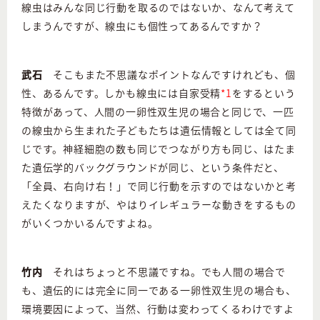
線虫はみんな同じ行動を取るのではないか、なんて考えて
しまうんですが、線虫にも個性ってあるんですか？
武石
そこもまた不思議なポイントなんですけれども、個
性、あるんです。しかも線虫には自家受精
*1
をするという
特徴があって、人間の一卵性双生児の場合と同じで、一匹
の線虫から生まれた子どもたちは遺伝情報としては全て同
じです。神経細胞の数も同じでつながり方も同じ、はたま
た遺伝学的バックグラウンドが同じ、という条件だと、
「全員、右向け右！」で同じ行動を示すのではないかと考
えたくなりますが、やはりイレギュラーな動きをするもの
がいくつかいるんですよね。
竹内
それはちょっと不思議ですね。でも人間の場合で
も、遺伝的には完全に同一である一卵性双生児の場合も、
環境要因によって、当然、行動は変わってくるわけですよ