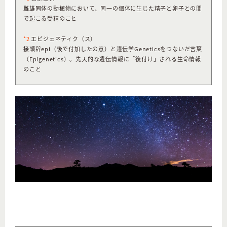
雌雄同体の動植物において、同一の個体に生じた精子と卵子との間
で起こる受精のこと
*2
エピジェネティク（ス）
接頭辞epi（後で付加したの意）と遺伝学Geneticsをつないだ言葉
（Epigenetics）。先天的な遺伝情報に「後付け」される生命情報
のこと