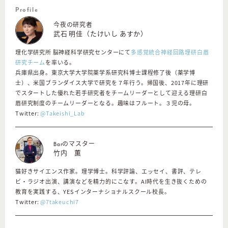
Profile
今夜の研究者
武石 明佳（たけいし あすか）
理化学研究所 脳神経科学研究センターにて
多感覚統合神経回路理研白眉
研究チーム
を率いる。
兵庫県出身。東京大学大学院薬学系研究科博士課程修了後（薬学博
士）、米国ブランダイス大学で研究を７年行う。帰国後、2017年に理研
でスタートした優れた若手研究者をチームリーダーとして迎える理研白
眉研究制度のチームリーダーとなる。趣味はフルート。３児の母。
Twitter:
@Takeishi_Lab
Barのマスター
竹内 薫
猫好きサイエンス作家。理学博士。科学評論、エッセイ、書評、テレ
ビ・ラジオ出演、講演などを精力的にこなす。AI時代を生き抜くための
教育を実践する、YESインターナショナルスクール校長。
Twitter:
@7takeuchi7