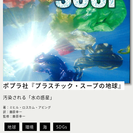
ポプラ社
『プラスチック・スープの
地球』
汚染される「水の惑星」
著：ミヒル・ロスカム・アビング
訳：藤原幸一
監修：藤原幸一
地球
環境
海
SDGs