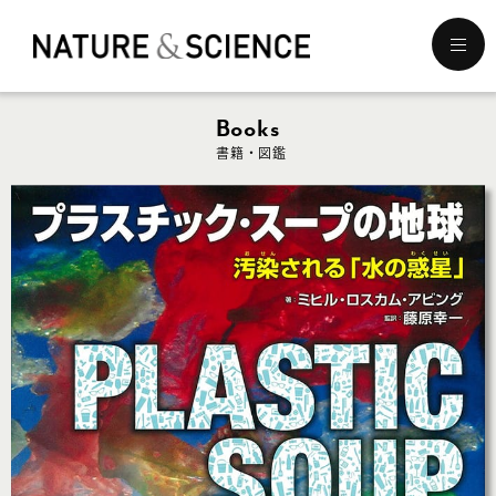
メ
ニ
ュ
ー
Books
を
書籍・図鑑
開
く