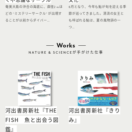
奄美大島の沖合の海底に、直径2 mほ
6月となり、今年も鮎が旬を迎える季
どの “ミステリーサークル” が出現す
節が巡ってきました。清流の女王と
ることが以前からダイバー…
も呼ばれる鮎は、夏の風物詩の一
つ…
Works
NATURE & SCIENCE
が手がけた仕事
河出書房新社『THE
河出書房新社『きり
FISH 魚と出会う図
み』
鑑』