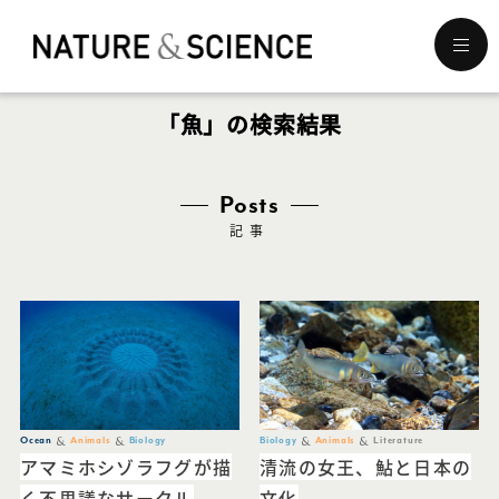
メ
ニ
ュ
「魚」の検索結果
ー
を
開
く
Posts
記事
Ocean
Animals
Biology
Biology
Animals
Literature
アマミホシゾラフグが描
清流の女王、鮎と日本の
く不思議なサークル
文化